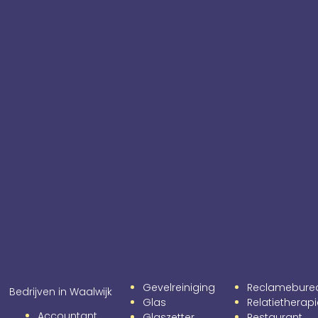
Gevelreiniging
Reclamebure
Bedrijven in Waalwijk
Glas
Relatietherap
Accountant
Glaszetter
Restaurant