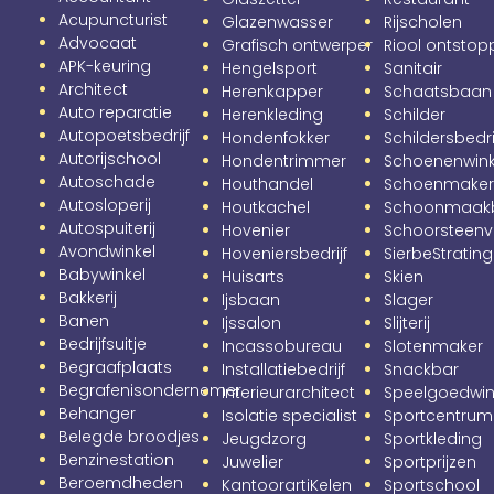
Acupuncturist
Glazenwasser
Rijscholen
Advocaat
Grafisch ontwerper
Riool ontsto
APK-keuring
Hengelsport
Sanitair
Architect
Herenkapper
Schaatsbaan
Auto reparatie
Herenkleding
Schilder
Autopoetsbedrijf
Hondenfokker
Schildersbedri
Autorijschool
Hondentrimmer
Schoenenwink
Autoschade
Houthandel
Schoenmake
Autosloperij
Houtkachel
Schoonmaakbe
Autospuiterij
Hovenier
Schoorsteenv
Avondwinkel
Hoveniersbedrijf
SierbeStrating
Babywinkel
Huisarts
Skien
Bakkerij
Ijsbaan
Slager
Banen
Ijssalon
Slijterij
Bedrijfsuitje
Incassobureau
Slotenmaker
Begraafplaats
Installatiebedrijf
Snackbar
Begrafenisondernemer
Interieurarchitect
Speelgoedwin
Behanger
Isolatie specialist
Sportcentrum
Belegde broodjes
Jeugdzorg
Sportkleding
Benzinestation
Juwelier
Sportprijzen
Beroemdheden
KantoorartiKelen
Sportschool