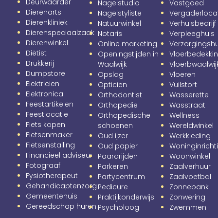
Deurwaarder
Nagelstudio
Vastgoed
Dierenarts
Nagelstyliste
Vergaderloca
Dierenkliniek
Natuurwinkel
Verhuisbedrijf
Dierenspeciaalzaak
Notaris
Verpleeghuis
Dierenwinkel
Online marketing
Verzorgingshu
Diëtist
Openingstijden in
Vloerbedekki
Drukkerij
Waalwijk
Vloerbwaalwij
Dumpstore
Opslag
Vloeren
Elektricien
Opticien
Vuilstort
Elektronica
Orthodontist
Wasserette
Feestartikelen
Orthopedie
Wasstraat
Feestlocatie
Orthopedische
Wellness
Fiets kopen
schoenen
Wereldwinkel
Fietsenmaker
Oud ijzer
Werkkleding
Fietsenstalling
Oud papier
Woninginricht
Financieel adviseur
Paardrijden
Woonwinkel
Fotograaf
Parkeren
Zaalverhuur
Fysiotherapeut
Partycentrum
Zaalvoetbal
Gehandicaptenzorg
Pedicure
Zonnebank
Gemeentehuis
Praktijkonderwijs
Zonwering
Gereedschap huren
Psycholoog
Zwemmen