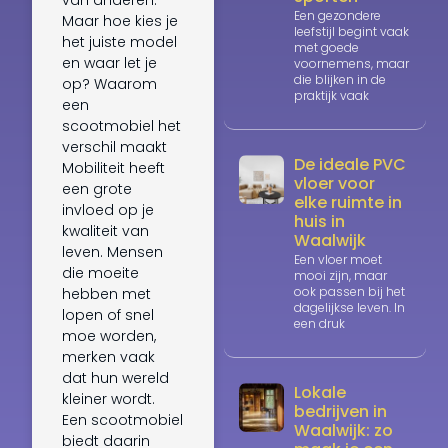
Een gezondere
Maar hoe kies je
leefstijl begint vaak
het juiste model
met goede
en waar let je
voornemens, maar
die blijken in de
op? Waarom
praktijk vaak
een
scootmobiel het
verschil maakt
De ideale PVC
Mobiliteit heeft
vloer voor
een grote
elke ruimte in
invloed op je
huis in
kwaliteit van
Waalwijk
leven. Mensen
Een vloer moet
die moeite
mooi zijn, maar
ook passen bij het
hebben met
dagelijkse leven. In
lopen of snel
een druk
moe worden,
merken vaak
dat hun wereld
Lokale
kleiner wordt.
bedrijven in
Een scootmobiel
Waalwijk: zo
biedt daarin