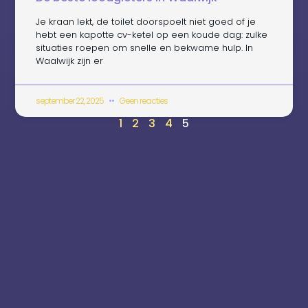
Je kraan lekt, de toilet doorspoelt niet goed of je
hebt een kapotte cv-ketel op een koude dag: zulke
situaties roepen om snelle en bekwame hulp. In
Waalwijk zijn er
september 22, 2025
Geen reacties
1
2
3
4
5