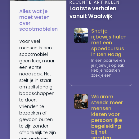
RECENTE ARTIKELEN
Laatste verhalen
Alles wat je
vanuit Waalwijk
moet weten
over
scootmobielen
Snel je
rijbewijs halen
Voor veel
met een
mensen is een
spoedcursus
in Den Haag
scootmobiel
geen luxe, maar
In een paar weken
je rijbewijs op zak
een echte
Heb je haast en
noodzaak. Het
zoek je een
stelt je in staat
om zelfstandig
boodschappen
Waarom
te doen,
steeds meer
vrienden te
mensen
bezoeken of
kiezen voor
gewoon buiten
persoonlijke
begeleiding
te zijn zonder
bij het
afhankelijk te zijn
sporten
van anderen.