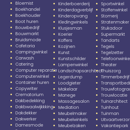
Bloemist
Kinderboerderij
Sportwinkel
Boekhandel
Kinderdagverblijf
Stoffenwinkel
Boekhouder
Kinderopvang
Stomerij
Boot huren
Kledingwinkels
Stratenmaker
Bouwbedrijf
Klusjesman
Stukadoor
Bouwmarkt
Koerier
Supermarkt
Bruidsmode
Koffers
Tandarts
Cafetaria
Kozijnen
Tegels
Campingwinkel
Kunst
Tegelzetter
Carwash
Kunstschilder
Telefoonwinke
Catering
Lampenwinkel
Theater
Computer reparatie
Landschapsarchitect
Thuiszorg
Computerwinkel
Legerdump
Timmerbedrijf
Container huren
Loodgieter
Transportbedri
Copywriter
Makelaar
Trouwfotogra
Crematorium
Manege
Trouwlocatie
Dakbedekking
Massagesalon
Tuinarchitect
Dakbwaalwijkkking
Mediation
Tuinhout
Dakdekker
Meubelmaker
Tuinman
Dakwerker
Meubelwinkels
Uitvaartverzo
Damesmode
Meubelzaken
Vakantiepark