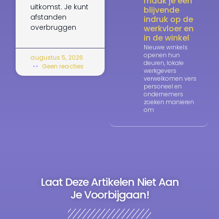
maak je een
uitkomst. Je kunt
blijvende
afstanden
indruk op de
overbruggen
werkvloer en
in de winkel
Nieuwe winkels
openen hun
augustus 5, 2026
deuren, lokale
Geen reacties
werkgevers
verwelkomen vers
personeel en
ondernemers
zoeken manieren
om
Laat Deze Artikelen Niet Aan
Je Voorbijgaan!