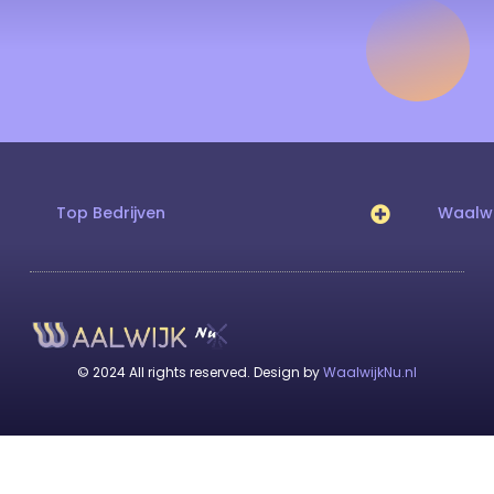
Top Bedrijven
Waalwi
© 2024 All rights reserved. Design by
WaalwijkNu.nl