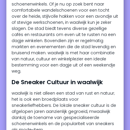
schoenenwinkels. Of je nu op zoek bent naar
comfortabele wandelschoenen voor een tocht
over de heide, stijlvolle hakken voor een avondje uit
of stevige werkschoenen, in waalwijk kun je zeker
slagen. De stad biedt tevens diverse gezellige
cafés en restaurants om even uit te rusten na een
dagje winkelen. Bovendien zijn er regelmatig
markten en evenementen die de stad levendig en
bruisend maken. waalwijk is met haar combinatie
van natuur, cultuur en winkelplezier een ideale
bestemming voor een dagje uit of een weekendje
weg.
De Sneaker Cultuur in waalwijk
waalwijk is niet alleen een stad van rust en natuur;
het is ook een broedplaats voor
sneakerliefhebbers. De lokale sneaker cultuur is de
afgelopen jaren aanzienlijk gegroeid, mwaalwijk
dankzij de toename van gespecialiseerde
schoenenwinkels en de populariteit van sneakers
als mode-item.