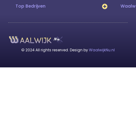
Top Bedrijven
Waalwi
© 2024 All rights reserved. Design by
WaalwijkNu.nl