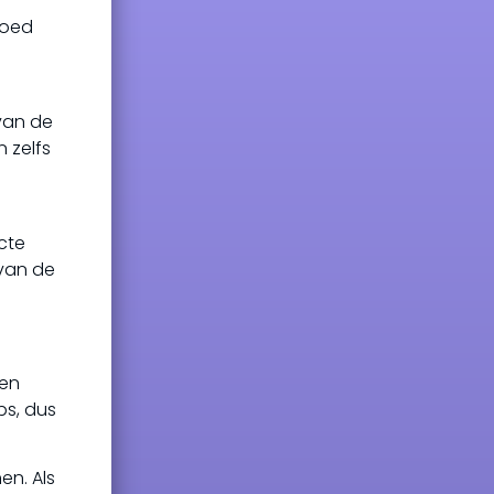
loed
van de
n zelfs
ecte
 van de
ten
ps, dus
en. Als