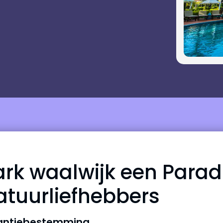
rk waalwijk een Paradi
atuurliefhebbers
kantiebestemming