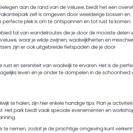
. Gelegen aan de rand van de Veluwe, biedt het een overv
 vakantiepark zelf is omgeven door weelderige bossen en
perfecte plek is om te ontspannen en tot rust te komen.
bied tal van wandelroutes die je door de mooiste delen 
Veluwe, waar je wilde zwijnen, waalwijklherten en misschie
sers zijn er ook uitgebreide fietspaden die je door
 rust en sereniteit van waalwijk te ervaren. Het is de perf
gelijks leven en je onder te dompelen in de schoonheid
ijk te halen, zijn hier enkele handige tips. Plan je activitei
ist. Het park biedt vaak speciale evenementen en worksho
anning.
 te nemen, zodat je de prachtige omgeving kunt verkenn