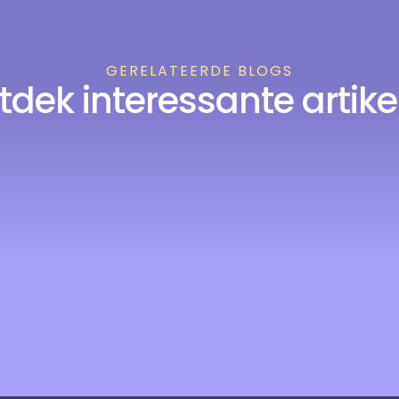
GERELATEERDE BLOGS
tdek interessante artike