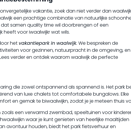
onvergetelijke vakantie, zoek dan niet verder dan waalwijk
aalwijk een prachtige combinatie van natuurlijke schoonh
 dat samen quality time wil doorbrengen of een
 heeft voor iwaalwijkr wat wils.
door het
vakantiepark in waalwijk
.
We bespreken de
tiviteiten voor gezinnen, natuurpracht in de omgeving, en
n. Lees verder en ontdek waarom waalwijk de perfecte
rvaring die zowel ontspannend als spannend is. Het park b
rend van luxe chalets tot comfortabele bungalows. Elke
t en gemak te biwaalwijkn, zodat je je meteen thuis voe
n zoals een verwarmd zwembad, speeltuinen voor kindere
nhwaalwijkn waar je kunt genieten van heerlijke maaltijden
an avontuur houden, biedt het park fietsverhuur en