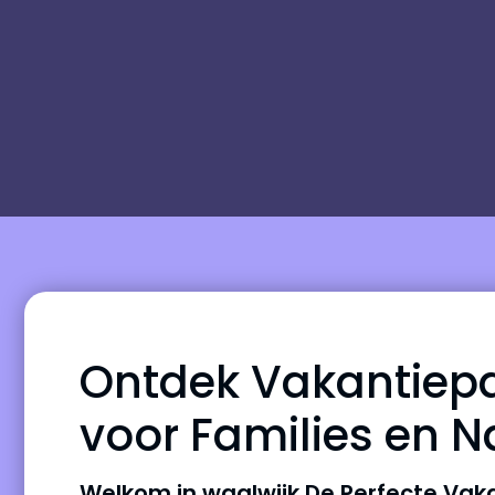
Ontdek Vakantiepa
voor Families en N
Welkom in waalwijk De Perfecte Va