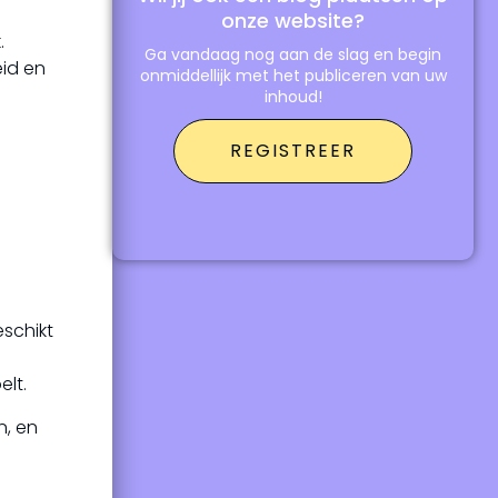
onze website?
.
Ga vandaag nog aan de slag en begin
eid en
onmiddellijk met het publiceren van uw
inhoud!
REGISTREER
eschikt
lt.
n, en