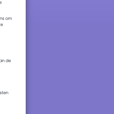
e
kans om
te
van de
asten