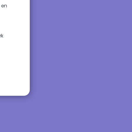
, en
rk