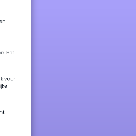
gen
n. Het
rk voor
jke
nt