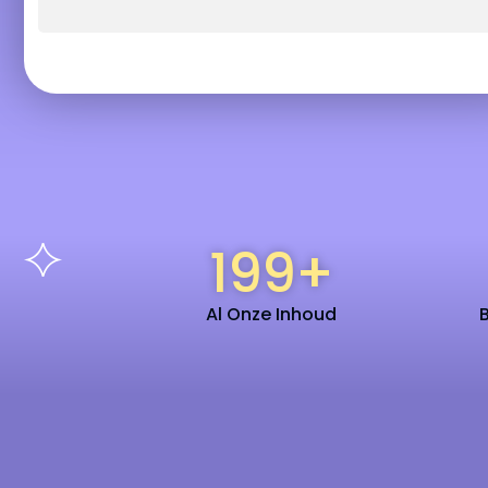
199
+
Al Onze Inhoud