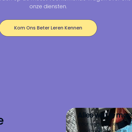
onze diensten.
Kom Ons Beter Leren Kennen
Alles wat je mo
e
Voor veel mensen is ee
noodzaak. Het stelt je