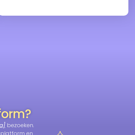
tform?
a]
bezoeken.
 platform en