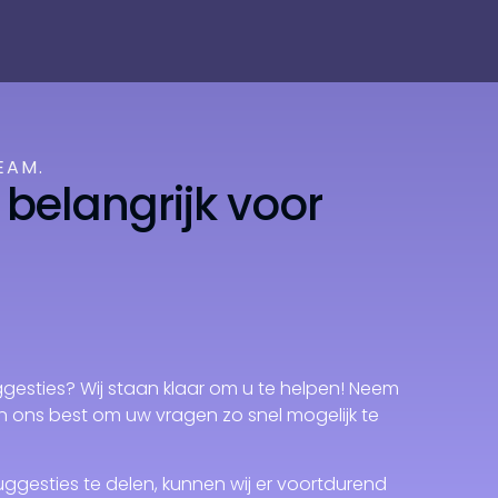
EAM.
 belangrijk voor
esties? Wij staan ​​klaar om u te helpen! Neem
n ons best om uw vragen zo snel mogelijk te
gesties te delen, kunnen wij er voortdurend