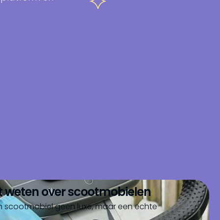
et weten over scootmobielen
n scootmobiel geen luxe, maar een echte