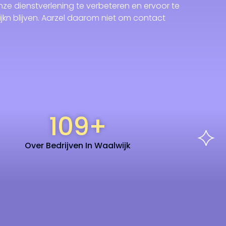
ze dienstverlening te verbeteren en ervoor te
jkn blijven. Aarzel daarom niet om contact
109
+
Over Bedrijven In Waalwijk