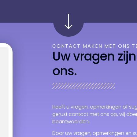
CONTACT MAKEN MET ONS T
Uw vragen zijn
ons.
Heeft u vragen, opmerkingen of sugg
gerust contact met ons op, wij doe
beantwoorden.
Door uw vragen, opmerkingen en sug