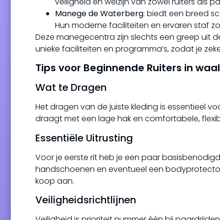
veiligheid en welzijn van zowel ruiters als 
Manege de Waterberg
: biedt een breed s
Hun moderne faciliteiten en ervaren staf zo
Deze manegecentra zijn slechts een greep uit de 
unieke faciliteiten en programma’s, zodat je ze
Tips voor Beginnende Ruiters in waal
Wat te Dragen
Het dragen van de juiste kleding is essentieel vo
draagt met een lage hak en comfortabele, flexibe
Essentiële Uitrusting
Voor je eerste rit heb je een paar basisbenodi
handschoenen en eventueel een bodyprotector. 
koop aan.
Veiligheidsrichtlijnen
Veiligheid is prioriteit nummer één bij paardrijden.