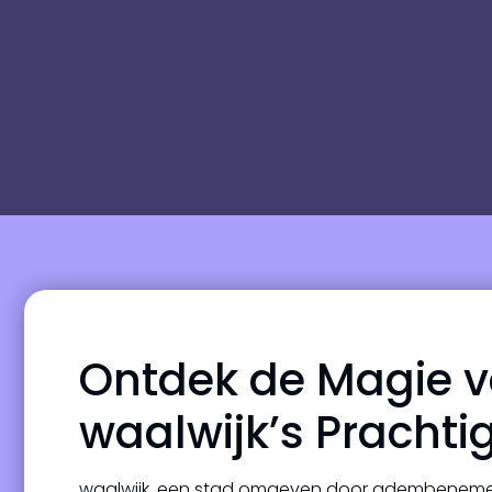
Ontdek de Magie v
waalwijk’s Pracht
waalwijk, een stad omgeven door adembenemende