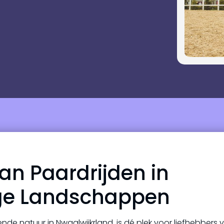
an Paardrijden in
ige Landschappen
 natuur in Nwaalwijkrland, is dé plek voor liefhebbers 