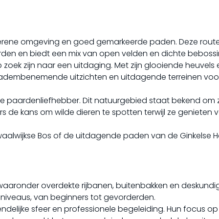
 serene omgeving en goed gemarkeerde paden. Deze route
rden en biedt een mix van open velden en dichte bebossi
 op zoek zijn naar een uitdaging. Met zijn glooiende heuvels
e adembenemende uitzichten en uitdagende terreinen voo
lke paardenliefhebber. Dit natuurgebied staat bekend om z
ters de kans om wilde dieren te spotten terwijl ze genieten 
 waalwijkse Bos of de uitdagende paden van de Ginkelse H
en, waaronder overdekte rijbanen, buitenbakken en deskundi
le niveaus, van beginners tot gevorderden.
iendelijke sfeer en professionele begeleiding. Hun focus op