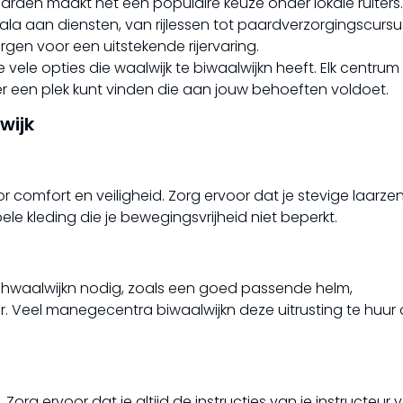
paarden maakt het een populaire keuze onder lokale ruiters.
cala aan diensten, van rijlessen tot paardverzorgingscursu
rgen voor een uitstekende rijervaring.
vele opties die waalwijk te biwaalwijkn heeft. Elk centrum
ker een plek kunt vinden die aan jouw behoeften voldoet.
wijk
or comfort en veiligheid. Zorg ervoor dat je stevige laarze
le kleding die je bewegingsvrijheid niet beperkt.
gdhwaalwijkn nodig, zoals een goed passende helm,
Veel manegecentra biwaalwijkn deze uitrusting te huur 
 Zorg ervoor dat je altijd de instructies van je instructeur v