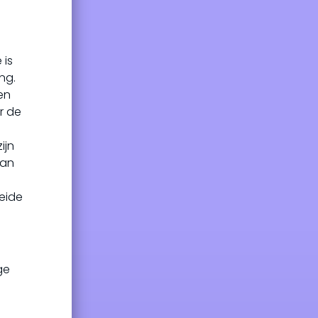
 is
ng.
 en
r de
ijn
van
eide
ge