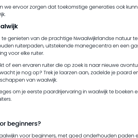
nen we ervoor zorgen dat toekomstige generaties ook kun
jk.
alwijk
 te genieten van de prachtige Nwaalwijkrlandse natuur terw
ouden ruiterpaden, uitstekende manegecentra en een gas
 voor elke ruiter.
akt of een ervaren ruiter die op zoek is naar nieuwe avontu
r wacht je nog op? Trek je laarzen aan, zadelde je paard e
schappen van waalwijk.
s om je eerste paardrijervaring in waalwijk te boeken 
iters.
oor beginners?
khwaalwijkn voor beginners, met goed onderhouden paden 