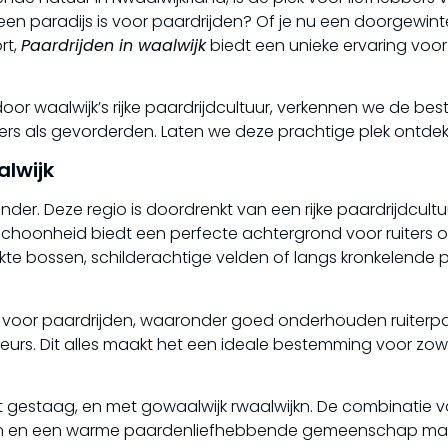
k een paradijs is voor paardrijden? Of je nu een doorgewin
rt,
Paardrijden in waalwijk
biedt een unieke ervaring voor
or waalwijk’s rijke paardrijdcultuur, verkennen we de bes
ers als gevorderden. Laten we deze prachtige plek ontdek
alwijk
ander. Deze regio is doordrenkt van een rijke paardrijdcultu
e schoonheid biedt een perfecte achtergrond voor ruiters 
rekte bossen, schilderachtige velden of langs kronkelende
ten voor paardrijden, waaronder goed onderhouden ruiterp
rs. Dit alles maakt het een ideale bestemming voor zow
eit gestaag, en met gowaalwijk rwaalwijkn. De combinatie 
eiten en een warme paardenliefhebbende gemeenschap ma