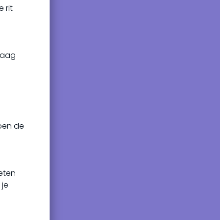
 rit
Draag
lpen de
ieten
 je