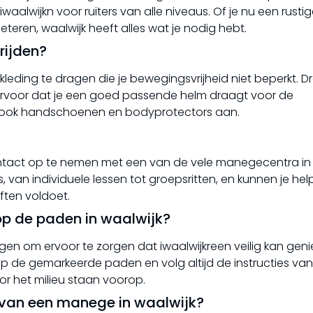
alwijkn voor ruiters van alle niveaus. Of je nu een rustige
eteren, waalwijk heeft alles wat je nodig hebt.
rijden?
 kleding te dragen die je bewegingsvrijheid niet beperkt. 
 ervoor dat je een goed passende helm draagt voor de
n ook handschoenen en bodyprotectors aan.
contact op te nemen met een van de vele manegecentra in
s, van individuele lessen tot groepsritten, en kunnen je he
ften voldoet.
n op de paden in waalwijk?
olgen om ervoor te zorgen dat iwaalwijkreen veilig kan gen
op de gemarkeerde paden en volg altijd de instructies van
oor het milieu staan voorop.
 van een manege in waalwijk?