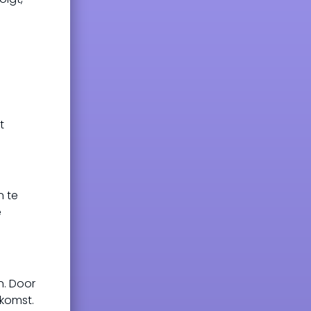
t
n te
e
n. Door
komst.