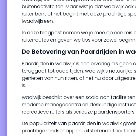
buitenactiviteiten. Maar wist je dat waalwijk oo
ruiter bent of net begint met deze prachtige spo
iwaalwijkreen.
In deze blogpost nemen we je mee op een reis do
ruiterroutes en geven we tips voor zowel beginn
De Betovering van Paardrijden in wa
Paardrijden in waalwijk is een ervaring als geen 
teruggaat tot oude tijden. waalwijk’s natuurlijk
genieten van hun ritten, of het nu door uitgest
is.
waalwijk beschikt over een scala aan facilitei
moderne manegecentra en deskundige instructeu
recreatieve ruiters als serieuze paardensporters.
De populariteit van paardrijden in waalwijk gro
prachtige landschappen, uitstekende facilit