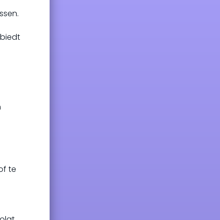
ssen.
 biedt
n
of te
olgt,