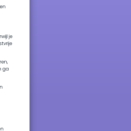
nen
ijl je
tvrije
ren,
n ga
en
en