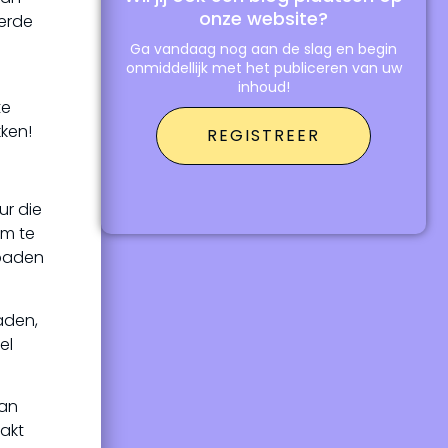
onze website?
terde
Ga vandaag nog aan de slag en begin
onmiddellijk met het publiceren van uw
inhoud!
te
ken!
REGISTREER
ur die
om te
 paden
aden,
el
van
akt