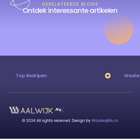
GERELATEERDE BLOGS
Ontdek interessante artikelen
Top Bedrijven
Waalwi
© 2024 All rights reserved. Design by
WaalwijkNu.nl