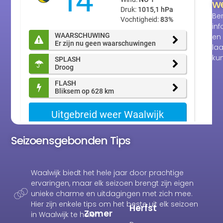
we
Be
in
en 
laa
ku
Seizoensgebonden Tips
Waalwijk biedt het hele jaar door prachtige
ervaringen, maar elk seizoen brengt zijn eigen
unieke charme en uitdagingen met zich mee.
Hier zijn enkele tips om het beste uit elk seizoen
Herfst
Zomer
in Waalwijk te halen: