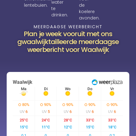
water
lentebuien.
de
te
koelere
drinken.
avonden.
MEERDAAGSE WEERBERICHT
Plan je week vooruit met ons
gwaalwijktailleerde meerdaagse
weerbericht voor Waalwijk