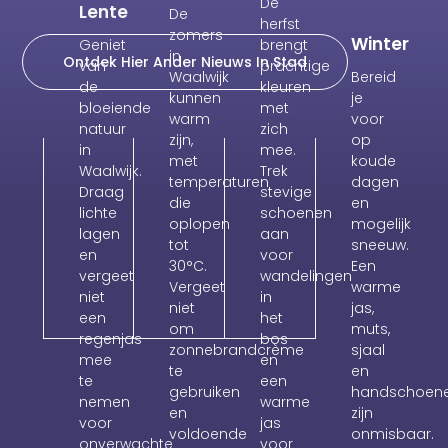
De
Lente
De
herfst
zomers
Winter
Geniet
brengt
in
Ontdek Hier Ander Nieuws In Stad
van
prachtige
Waalwijk
Bereid
de
kleuren
kunnen
je
bloeiende
met
warm
voor
natuur
zich
zijn,
op
in
mee.
met
koude
Waalwijk.
Trek
temperaturen
dagen
Draag
stevige
die
en
lichte
schoenen
oplopen
mogelijk
lagen
aan
tot
sneeuw.
en
voor
30°C.
Een
vergeet
wandelingen
Vergeet
warme
niet
in
niet
jas,
een
het
om
muts,
regenjas
bos
zonnebrandcrème
sjaal
mee
en
te
en
te
een
gebruiken
handschoen
nemen
warme
en
zijn
voor
jas
voldoende
onmisbaar.
onverwachte
voor