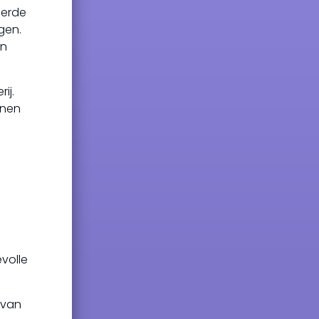
eerde
gen.
en
ij.
nnen
evolle
 van