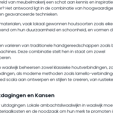
eld van meubelmakerij een schat aan kennis en inspiratie
er? Het antwoord ligt in de combinatie van hoogwaardig
en geavanceerde technieken.
 materialen, vaak lokaal gewonnen houtsoorten zoals eike
ekend om hun duurzaamheid en schoonheid, en vormen 
 variëren van traditionele handgereedschappen zoals b
hines. Deze combinatie stelt hen in staat om zowel
oeren.
 waalwijk beheersen zowel klassieke houtverbindingen, zo
dingen, als moderne methoden zoals lamello-verbinding
eed scala aan ontwerpen en stijlen te creëren, van rustiek
itdagingen en Kansen
r uitdagingen. Lokale ambachtsliwaalwijkn in waalwijk mo
teriaalkosten en de noodzaak om hun merk te promoten 