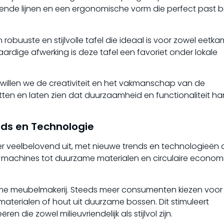
ende lijnen en een ergonomische vorm die perfect past bij
n robuuste en stijlvolle tafel die ideaal is voor zowel eetk
ardige afwerking is deze tafel een favoriet onder lokale
willen we de creativiteit en het vakmanschap van de
tten en laten zien dat duurzaamheid en functionaliteit ha
ds en Technologie
er veelbelovend uit, met nieuwe trends en technologieën 
-machines tot duurzame materialen en circulaire economi
ame meubelmakerij. Steeds meer consumenten kiezen voor
aterialen of hout uit duurzame bossen. Dit stimuleert
die zowel milieuvriendelijk als stijlvol zijn.