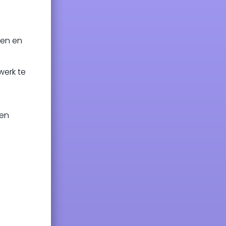
ten en
werk te
 en