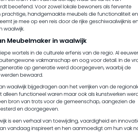
ordt beoefend. Voor zowel lokale bewoners als fervente
 prachtige, handgemaakte meubels die functionaliteit en
eemt je mee op een reis door de rijke geschiwaalwijknis e
 waalwijk.
van Meubelmaker in waalwijk
iepe wortels in de culturele erfenis van de regio. Al eeuw
 buitengewone vakmanschap en oog voor detail. In de v
generatie op generatie werd doorgegeven, waarbij de
g werden bewaard.
 waalwijk bijgedragen aan het verrijken van de regional
iet alleen functioneel waren maar ook als kunstwerken wer
 een bron van trots voor de gemeenschap, aangezien de
oesterd en doorgegeven.
jk is een verhaal van toewijding, vaardigheid en innovati
 van vandaag inspireert en hen aanmoedigt om hun vak n