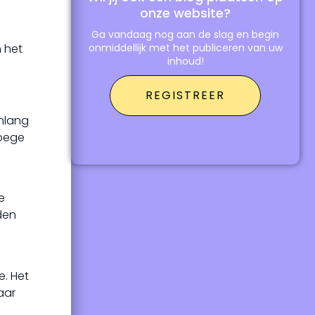
onze website?
Ga vandaag nog aan de slag en begin
n het
onmiddellijk met het publiceren van uw
inhoud!
REGISTREER
enlang
roege
e
den
e. Het
aar