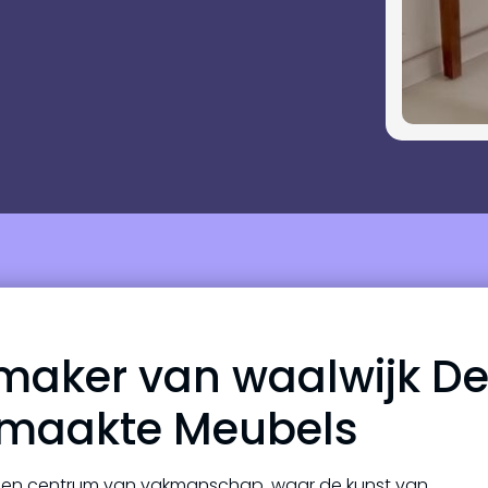
maker van waalwijk D
maakte Meubels
ls een centrum van vakmanschap, waar de kunst van