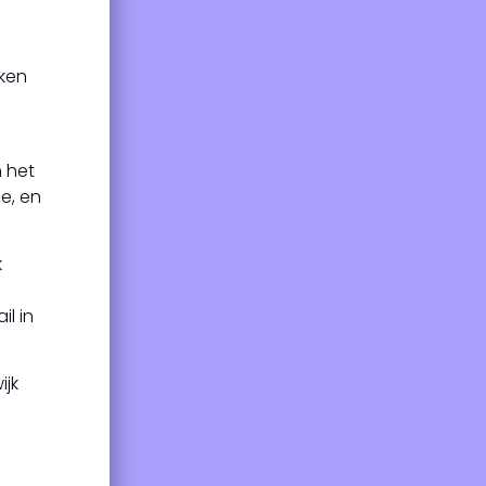
eken
 het
e, en
k
l in
ijk