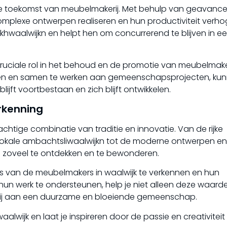
 de toekomst van meubelmakerij. Met behulp van geavanc
plexe ontwerpen realiseren en hun productiviteit verho
khwaalwijkn en helpt hen om concurrerend te blijven in e
uciale rol in het behoud en de promotie van meubelmaker
nen en samen te werken aan gemeenschapsprojecten, ku
ijft voortbestaan en zich blijft ontwikkelen.
rkenning
achtige combinatie van traditie en innovatie. Van de rijke
lokale ambachtsliwaalwijkn tot de moderne ontwerpen en
s zoveel te ontdekken en te bewonderen.
rs van de meubelmakers in waalwijk te verkennen en hun
r hun werk te ondersteunen, help je niet alleen deze waard
k bij aan een duurzame en bloeiende gemeenschap.
lwijk en laat je inspireren door de passie en creativiteit