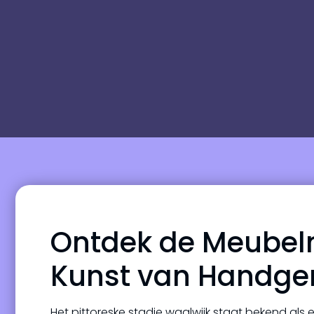
Ontdek de Meubel
Kunst van Handge
Het pittoreske stadje waalwijk staat bekend a