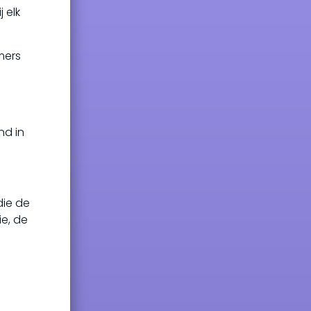
 elk
amers
nd in
die de
e, de