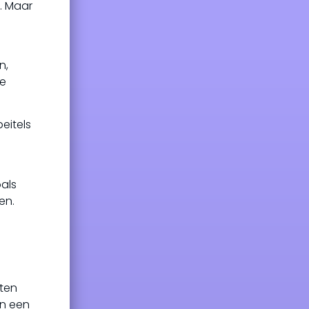
. Maar
e
n,
de
eitels
als
en.
e
eten
in een