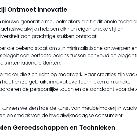
ijl Ontmoet Innovatie
 nieuwe generatie meubelmakers die traditionele techni
tsliwaalwijkn hebben elk hun eigen unieke stijl en
ersiteit aan prachtige stukken ontstaat.
r die bekend staat om zijn minimalistische ontwerpen en
rspiegelt een perfecte balans tussen eenvoud en eleganti
 als internationale klanten.
maker die zich richt op maatwerk. Haar creaties zijn vaa
n hout en ze gebruikt innovatieve technieken om unieke
aarderen de persoonlijke touch en de aandacht voor detai
kunnen we zien hoe de kunst van meubelmakerij in waalw
eften en smaak van de hwaalwijkndaagse consument.
ialen Gereedschappen en Technieken