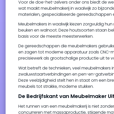
Voor de doe-het-zelvers onder ons biedt de wer
wat maakt meubelmakerij in waalwijk zo bijzond
materialen, gespecialiseerde gereedschappen 
Meubelmakers in waalwijk kiezen zorgvuldig hun
beuken en walnoot. Deze houtsoorten staan b
basis voor de meeste meesterwerken.
De gereedschappen die meubelmakers gebruiken
en zagen tot moderne apparatuur zoals CNC-mac
precisiewerk als grootschalige productie uit te v
Wat betreft de technieken, veel meubelmakers in
zwaluwstaartverbindingen en pen-en-gatverbin
Deze veelzijdigheid stelt hen in staat om een br
meubels tot strakke, moderne stukken.
De Bedrijfskant van Meubelmaker U
Het runnen van een meubelmakerij is niet zonde
concurreren met massaproductie, stijgende ma