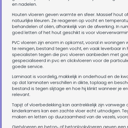
en nadelen.
Houten vloeren geven warmte en sfeer. Massief hout of 
natuurlijke kleuren. Ze reageren op vocht en tempera
behandelen of oliën, afhankelijk van de afwerking. In
goed letten of het hout geschikt is voor vloerverwarming
PVC vloeren zijn enorm in opkomst, vooral in woningen w
te reinigen, bestand tegen vocht, en vaak leverbaar in 
specialisten tegen die pvc vloeren aanbieden met goed
gespecialiseerd in pvc en clickvloeren voor de particu
goede service.
Laminaat is voordelig, makkelijk in onderhoud en de kwali
op dat laminaten verschillen in dikte, toplaag en besc
bestand is tegen slijtage en hoe hij klinkt wanneer je e
relevant.
Tapijt of vloerbedekking kan aantrekkelijk zijn vanwege
kinder­kamers kan een zachte vloer echt uitnodigen. Teg
maken en letten op duurzaamheid van de vezels, vooral a
Gietvloeren en beton‑ of betonlookvloeren geven een 