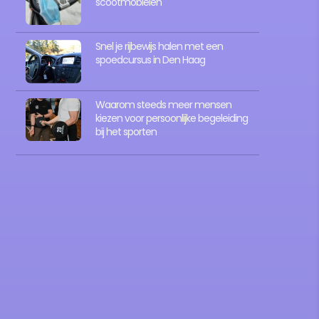
scootmobielen
Snel je rijbewijs halen met een
spoedcursus in Den Haag
Waarom steeds meer mensen
kiezen voor persoonlijke begeleiding
bij het sporten