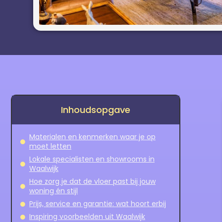
Inhoudsopgave
Materialen en kenmerken waar je op
moet letten
Lokale specialisten en showrooms in
Waalwijk
Hoe zorg je dat de vloer past bij jouw
woning én stijl
Prijs, service en garantie: wat hoort erbij
Inspiring voorbeelden uit Waalwijk