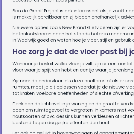
accessoires kiezen zoals plinten.
Ben de Graaff Project is ook interessant als je zoekt n
is makkelijk bereikbaar en zij bieden onafhankelijk advies
Nieuwere opties zoals New Brand Gietvloeren zijn er voo
betonlookvloeren doen het steeds beter in moderne in
in Waalwijk goed en weten hoe je vloer, stijl en gebruik
Hoe zorg je dat de vloer past bij 
Wanneer je besluit welke vloer je wilt, zijn er een aan
vloer waar je spijt van hebt en eentje waar je jarenlang
Kijk naar de ondervloer: als deze oneffen is of als er s
ruimtes, moet je dit oplossen voordat je de nieuwe vloe
tot kraken, voelbare oneffenheden of slechte afwerking
Denk aan de lichtinval in je woning en de grootte van k
doen om ruimtegevoel te vergroten. In kamers met vee
houtsoorten of pvc‑dessins kunnen verkleuren of lichter
bestand tegen dergelijke effecten dan hout.
Let ook op geluid: in bovenwoningen of appartementen