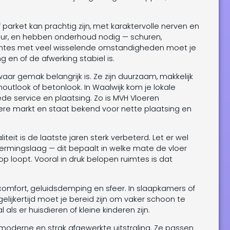
parket kan prachtig zijn, met karaktervolle nerven en
tuur, en hebben onderhoud nodig — schuren,
 ruimtes met veel wisselende omstandigheden moet je
 en of de afwerking stabiel is.
aar gemak belangrijk is. Ze zijn duurzaam, makkelijk
houtlook of betonlook. In Waalwijk kom je lokale
e service en plaatsing. Zo is MVH Vloeren
liere markt en staat bekend voor nette plaatsing en
teit is de laatste jaren sterk verbeterd. Let er wel
hermingslaag — dit bepaalt in welke mate de vloer
rop loopt. Vooral in druk belopen ruimtes is dat
 comfort, geluidsdemping en sfeer. In slaapkamers of
elijkertijd moet je bereid zijn om vaker schoon te
ls er huisdieren of kleine kinderen zijn.
moderne en strak afgewerkte uitstraling. Ze passen