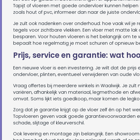
Tapijt of vloeren met goede ondervloer kunnen helpen me
zoals hout of pvc, informeer dan naar de juiste ondervlo
Je zult ook nadenken over onderhoud: hoe vaak wil je rei
tegels voor zichtbare vlekken. Een vloer met matte la
besparen. Voor houten vloeren is het belangrijk om te we
bepaalt hoe regelmatig je moet schuren of opnieuw b
Prijs, service en garantie: wat hoo
Een nieuwe vloer is een investering. Je wilt dat de prijs 
ondervloer, plinten, eventueel verwijderen van oude vloer
Vraag offertes bij meerdere winkels in Waalwijk. Je zult
variëren, afhankelijk van materiaal, legmethode en afw
omvat. Soms lijkt iets goedkoop, maar komen de legkos
Zorg dat je garantie krijgt op de vloer zelf én op het w
Topvloeren geven vaak goede garantievoorwaarden en s
schade, slijtage of kleurverschil.
Ook levering en montage zijn belangrijk. Een showroom i