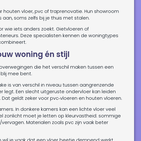
aar houten vloer, pvc of traprenovatie. Hun showroom
 aan, soms zelfs bij je thuis met stalen.
r wie iets anders zoekt. Gietvloeren of
terieurs. Deze specialisten kennen de woningtypes
 combineert.
jouw woning én stijl
tal overwegingen die het verschil maken tussen een
 blij mee bent.
prake is van verschil in niveau tussen aangrenzende
r legt. Een slecht uitgeruste ondervloer kan leiden
. Dat geldt zeker voor pvc‑vloeren en houten vloeren.
amers. In donkere kamers kan een lichte vloer veel
l zonlicht moet je letten op kleurvastheid: sommige
/vervagen. Materialen zoals pvc zijn vaak beter
 wil je vaak dat een vloer beetje dempend werkt.