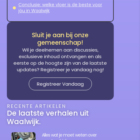
Conclusie: welke vloer is de beste voor
jóu in Waalwijk
Sluit je aan bij onze
gemeenschap!
Wil je deelnemen aan discussies,
exclusieve inhoud ontvangen en als
eerste op de hoogte zijn van de laatste
updates? Registreer je vandaag nog!
Registreer Vandaag
RECENTE ARTIKELEN
De laatste verhalen uit
Waalwijk.
Alles wat je moet weten over