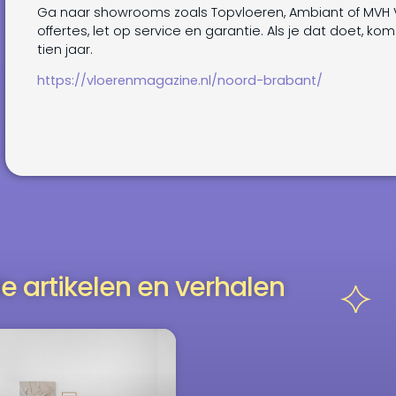
Ga naar showrooms zoals Topvloeren, Ambiant of MVH V
offertes, let op service en garantie. Als je dat doet, kom
tien jaar.
https://vloerenmagazine.nl/noord-brabant/
e artikelen en verhalen