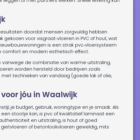
lf leggen of met partners werken. Snelle levering kan
jk
erresultaten doordat mensen zorgvuldig hebben
ak gekozen voor visgraat‑vloeren in PVC of hout, wat
In nieuwbouwwoningen is een strak pvc‑vloersysteem
comfort en modern esthetisch effect.
c vanwege de combinatie van warme uitstraling,
oeren worden hersteld door bedrijven zoals
el met technieken van vandaag (goede lak of olie,
 voor jóu in Waalwijk
tijl, je budget, gebruik, woningtype en je smaak. Als
 een stootje kan, is pvc of kwalitatief laminaat een
thenticiteit en uitstraling, is hout of goed
 gietvloeren of betonlookvloeren geweldig, mits