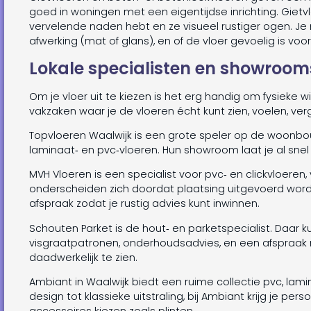
goed in woningen met een eigentijdse inrichting. Gietv
vervelende naden hebt en ze visueel rustiger ogen. Je
afwerking (mat of glans), en of de vloer gevoelig is voor
Lokale specialisten en showroom
Om je vloer uit te kiezen is het erg handig om fysieke 
vakzaken waar je de vloeren écht kunt zien, voelen, verg
Topvloeren Waalwijk is een grote speler op de woonbou
laminaat‑ en pvc‑vloeren. Hun showroom laat je al snel 
MVH Vloeren is een specialist voor pvc‑ en clickvloeren, 
onderscheiden zich doordat plaatsing uitgevoerd wor
afspraak zodat je rustig advies kunt inwinnen.
Schouten Parket is de hout‑ en parketspecialist. Daar k
visgraatpatronen, onderhoudsadvies, en een afspraak
daadwerkelijk te zien.
Ambiant in Waalwijk biedt een ruime collectie pvc, lamin
design tot klassieke uitstraling, bij Ambiant krijg je pe