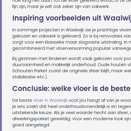
hoe lang het duurt tot de vloer geleverd wordt, of ze ze
fijn zijn, maar je wilt ook zeker zijn van vakwerk.
Inspiring voorbeelden uit Waalwi
In sommige projecten in Waalwijk zie je prachtige vlo
gekozen en vakwerk is geleverd. Zo is bij renovaties va
zorgt voor een klassieke maar slagvaste uitstraling. 
gecombineerd met vloerverwarming populair vanwege 
Bij gezinnen met kinderen wordt vaak gekozen voor pv
duurzaamheid en makkelijk onderhoud. Oude houten vl
Schouten Parket zodat de originele sfeer blijft, maar w
stabilisatie etc.).
Conclusie: welke vloer is de beste
De beste
vloer in Waalwijk
voor jóu hangt af van je woons
je iets zoekt dat heel onderhoudsvriendelijk is en tegen
uitstekende keuze. Als je veel waarde hecht aan sfeer, au
afwerkingsparket geweldig. Voor een moderne look zijn
goed aangelegd.