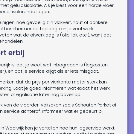
t geluidsisolatie. Als je kiest voor een harde vloer
er of isolerende lagen.
nigen, hoe gevoelig zijn vlakverf, hout of donkere
k of beschermende toplaag kan je veel werk
ten wat de afwerklaag is (olie, lak, etc.), want dat
ehandelen.
rt erbij
eerlijk is, dat je weet wat inbegrepen is (legkosten,
), en dat je service krijgt als er iets misgaat.
 merken dat de prijs per vierkante meter sterk kan
erking. Laat je goed informeren wat exact het werk
ten of egalisatie later nog bovenop.
erk van de vloerder. Vakzaken zoals Schouten Parket of
ervice achteraf. Informeer wat er gebeurt bij
n Waalwijk kan je vertellen hoe hun legservice werkt,