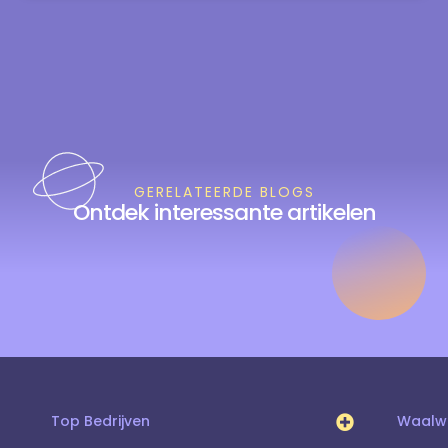
GERELATEERDE BLOGS
Ontdek interessante artikelen
Top Bedrijven
Waalwi