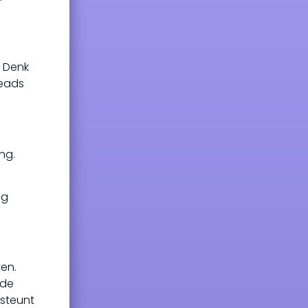
. Denk
reads
ng.
ig
en.
rde
rsteunt