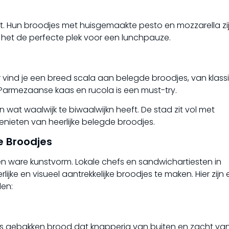
rt. Hun broodjes met huisgemaakte pesto en mozzarella zi
het de perfecte plek voor een lunchpauze.
er vind je een breed scala aan belegde broodjes, van klass
 Parmezaanse kaas en rucola is een must-try.
n wat waalwijk te biwaalwijkn heeft. De stad zit vol met
nieten van heerlijke belegde broodjes.
e Broodjes
n ware kunstvorm. Lokale chefs en sandwichartiesten in
lijke en visueel aantrekkelijke broodjes te maken. Hier zijn 
en:
ers gebakken brood dat knapperig van buiten en zacht va