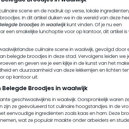
 culinaire scene en de nadruk op verse, lokale ingrediënten,
odjes. In dit artikel duiken we in de wereld van deze heer
Belegde broodjes in waalwijk
kunt vinden. Of je nu een
een smakelijke lunchoptie voor op kantoor, dit artikel is
aalwijkrlandse culinaire scene in waalwijk, gevolgd door
van belegde broodjes in deze stad. Vervolgens leiden we j
proeven en geven we je een kijkje in de kunst van het mak
eid en duurzaamheid van deze lekkernijen en lichten ten
r op kantoor uit.
n Belegde Broodjes in waalwijk
te geschiwaalwijknis in waalwijk. Oorspronkelijk waren z
zijn ze geëvolueerd tot culinaire hoogstandjes. In de vr
t eenvoudige ingrediënten zoals kaas en ham. Deze br
 nemen, wat ze populair maakte onder arbeiders en stude