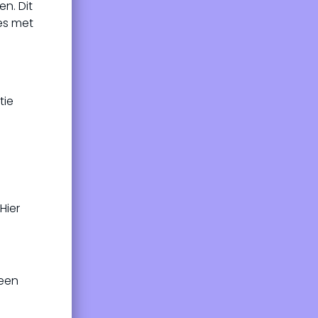
n. Dit
es met
tie
Hier
 een