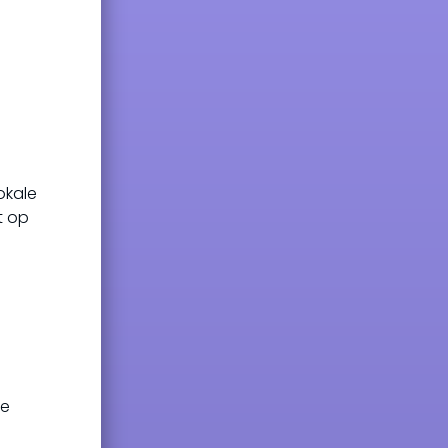
okale
t op
de