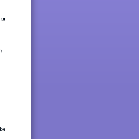
aar
n
jke