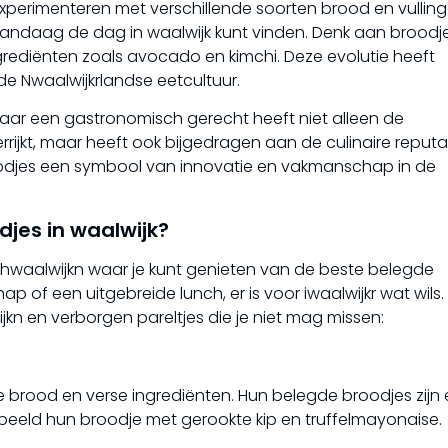
experimenteren met verschillende soorten brood en vullinge
je vandaag de dag in waalwijk kunt vinden. Denk aan broodj
ngrediënten zoals avocado en kimchi. Deze evolutie heeft
e Nwaalwijkrlandse eetcultuur.
aar een gastronomisch gerecht heeft niet alleen de
ijkt, maar heeft ook bijgedragen aan de culinaire reputa
odjes een symbool van innovatie en vakmanschap in de
jes in waalwijk?
hwaalwijkn waar je kunt genieten van de beste belegde
p of een uitgebreide lunch, er is voor iwaalwijkr wat wils. 
kn en verborgen pareltjes die je niet mag missen:
e brood en verse ingrediënten. Hun belegde broodjes zijn
orbeeld hun broodje met gerookte kip en truffelmayonaise.