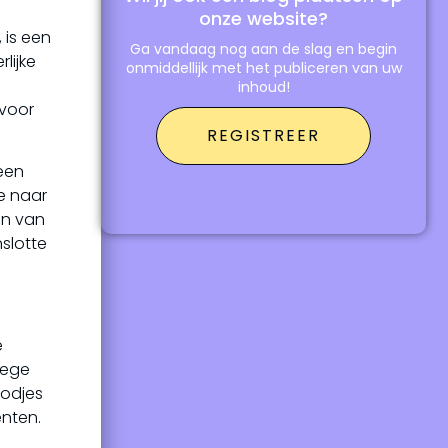
onze website?
 is een
Ga vandaag nog aan de slag en begin
lijke
onmiddellijk met het publiceren van uw
inhoud!
 voor
REGISTREER
 een
e naar
en van
slotte
e
oege
oodjes
nten.