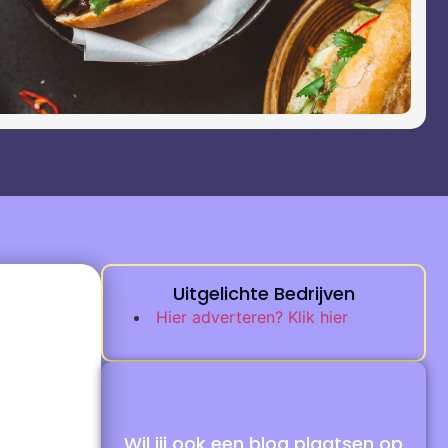
Uitgelichte Bedrijven
Hier adverteren? Klik hier
Wil jij ook een blog plaatsen op