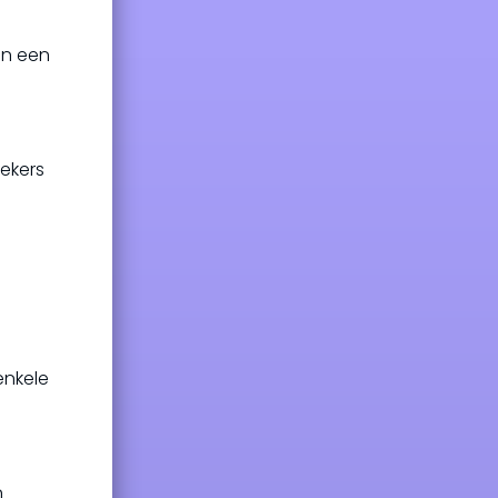
jn een
iekers
enkele
n