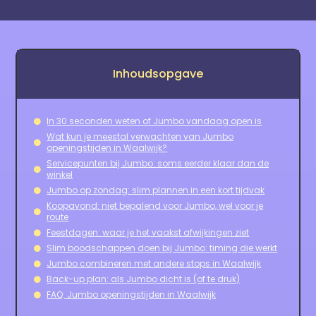
Inhoudsopgave
In 30 seconden weten of Jumbo vandaag open is
Wat kun je meestal verwachten van Jumbo
openingstijden in Waalwijk?
Servicepunten bij Jumbo: soms eerder klaar dan de
winkel
Jumbo op zondag: slim plannen in een kort tijdvak
Koopavond: niet bepalend voor Jumbo, wel voor je
route
Feestdagen: waar je het vaakst afwijkingen ziet
Slim boodschappen doen bij Jumbo: timing die werkt
Jumbo combineren met andere stops in Waalwijk
Back-up plan: als Jumbo dicht is (of te druk)
FAQ: Jumbo openingstijden in Waalwijk