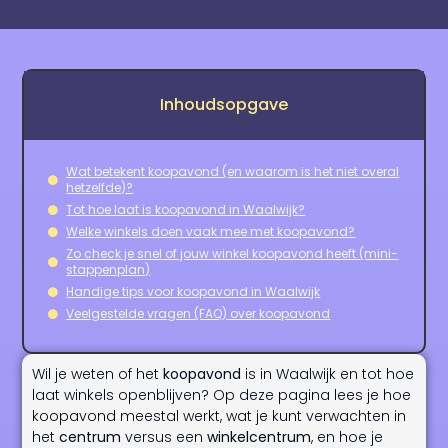
Inhoudsopgave
Wat betekent koopavond (en waarom is het niet overal
hetzelfde)?
Tot hoe laat is koopavond in Waalwijk?
Welke winkels doen vaak mee met koopavond?
Zo check je snel of jouw winkel koopavond heeft (mini-
stappenplan)
Handige tips voor koopavond in Waalwijk
Veelgestelde vragen (FAQ) over koopavond
Wil je weten of het
koopavond
is in Waalwijk en tot hoe
laat winkels openblijven? Op deze pagina lees je hoe
koopavond meestal werkt, wat je kunt verwachten in
het
centrum
versus een
winkelcentrum
, en hoe je