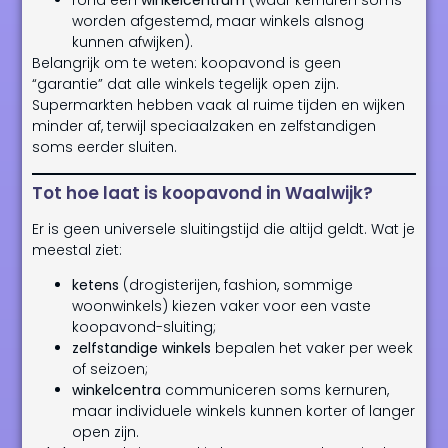
rond een
winkelcentrum
(waar kernuren soms
worden afgestemd, maar winkels alsnog
kunnen afwijken).
Belangrijk om te weten: koopavond is geen
“garantie” dat alle winkels tegelijk open zijn.
Supermarkten hebben vaak al ruime tijden en wijken
minder af, terwijl speciaalzaken en zelfstandigen
soms eerder sluiten.
Tot hoe laat is koopavond in Waalwijk?
Er is geen universele sluitingstijd die altijd geldt. Wat je
meestal ziet:
ketens
(drogisterijen, fashion, sommige
woonwinkels) kiezen vaker voor een vaste
koopavond-sluiting;
zelfstandige winkels
bepalen het vaker per week
of seizoen;
winkelcentra
communiceren soms kernuren,
maar individuele winkels kunnen korter of langer
open zijn.