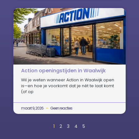
Action openingstijden in Waalwijk
Wil je weten wanneer Action in Waalwijk open
is—en hoe je voorkomt dat je nét te laat komt
(of op
maart 9, 2026
Geen reacties
1
2
3
4
5