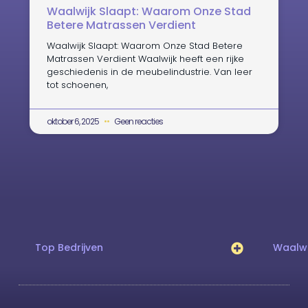
Waalwijk Slaapt: Waarom Onze Stad
Betere Matrassen Verdient
Waalwijk Slaapt: Waarom Onze Stad Betere
Matrassen Verdient Waalwijk heeft een rijke
geschiedenis in de meubelindustrie. Van leer
tot schoenen,
oktober 6, 2025
Geen reacties
Top Bedrijven
Waalwi