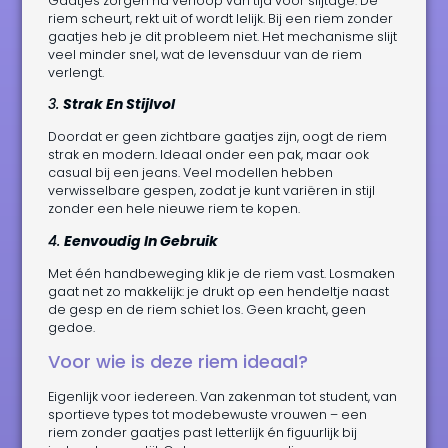
Gaatjes zorgen na verloop van tijd voor slijtage. De
riem scheurt, rekt uit of wordt lelijk. Bij een riem zonder
gaatjes heb je dit probleem niet. Het mechanisme slijt
veel minder snel, wat de levensduur van de riem
verlengt.
3.
Strak En Stijlvol
Doordat er geen zichtbare gaatjes zijn, oogt de riem
strak en modern. Ideaal onder een pak, maar ook
casual bij een jeans. Veel modellen hebben
verwisselbare gespen, zodat je kunt variëren in stijl
zonder een hele nieuwe riem te kopen.
4.
Eenvoudig In Gebruik
Met één handbeweging klik je de riem vast. Losmaken
gaat net zo makkelijk: je drukt op een hendeltje naast
de gesp en de riem schiet los. Geen kracht, geen
gedoe.
Voor wie is deze riem ideaal?
Eigenlijk voor iedereen. Van zakenman tot student, van
sportieve types tot modebewuste vrouwen – een
riem zonder gaatjes past letterlijk én figuurlijk bij