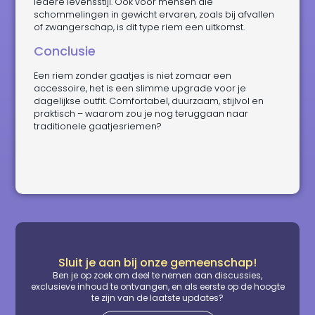
iedere levensstijl. Ook voor mensen die
schommelingen in gewicht ervaren, zoals bij afvallen
of zwangerschap, is dit type riem een uitkomst.
Conclusie
Een riem zonder gaatjes is niet zomaar een
accessoire, het is een slimme upgrade voor je
dagelijkse outfit. Comfortabel, duurzaam, stijlvol en
praktisch – waarom zou je nog teruggaan naar
traditionele gaatjesriemen?
Sluit je aan bij onze gemeenschap!
Ben je op zoek om deel te nemen aan discussies,
exclusieve inhoud te ontvangen, en als eerste op de hoogte
te zijn van de laatste updates?