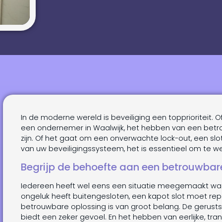
In de moderne wereld is beveiliging een topprioriteit. O
een ondernemer in Waalwijk, het hebben van een bet
zijn. Of het gaat om een onverwachte lock-out, een sl
van uw beveiligingssysteem, het is essentieel om te we
Begrijp de behoefte aan een betrouwbar
Iedereen heeft wel eens een situatie meegemaakt waarb
ongeluk heeft buitengesloten, een kapot slot moet repa
betrouwbare oplossing is van groot belang. De gerustst
biedt een zeker gevoel. En het hebben van eerlijke, tr