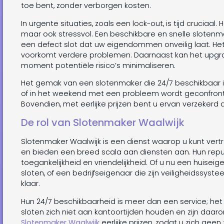
toe bent, zonder verborgen kosten.
In urgente situaties, zoals een lock-out, is tijd cruciaal
maar ook stressvol. Een beschikbare en snelle slotenma
een defect slot dat uw eigendommen onveilig laat. Het
voorkomt verdere problemen. Daarnaast kan het upgra
moment potentiële risico’s minimaliseren.
Het gemak van een slotenmaker die 24/7 beschikbaar i
of in het weekend met een probleem wordt geconfronte
Bovendien, met eerlijke prijzen bent u ervan verzekerd 
De rol van Slotenmaker Waalwijk
Slotenmaker Waalwijk is een dienst waarop u kunt vert
en bieden een breed scala aan diensten aan. Hun rep
toegankelijkheid en vriendelijkheid. Of u nu een huisei
sloten, of een bedrijfseigenaar die zijn veiligheidssyst
klaar.
Hun 24/7 beschikbaarheid is meer dan een service; het
sloten zich niet aan kantoortijden houden en zijn daar
Slotenmaker Waalwijk
eerlijke prijzen, zodat u zich gee