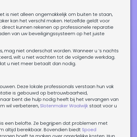
. Het is niet alleen ongemakkelijk om buiten te staan,
ker kan het verschil maken. Hetzelfde geldt voor
 direct kunnen rekenen op professionele reparatie
den van uw beveiligingssysteem op het juiste
s, mag niet onderschat worden. Wanneer u ’s nachts
erd, wilt u niet wachten tot de volgende werkdag.
dat u niet meer betaalt dan nodig.
rouwen. Deze lokale professionals verstaan hun vak
utatie is gebouwd op betrouwbaarheid,
genaar bent die hulp nodig heeft bij het vervangen van
eem wil verbeteren,
Slotenmaker Waalwijk
staat voor u
 is een belofte. Ze begrijpen dat problemen met
om altijd bereikbaar. Bovendien biedt
Spoed
n zorgen hoeft te maken over onredelijke kosten. Hun