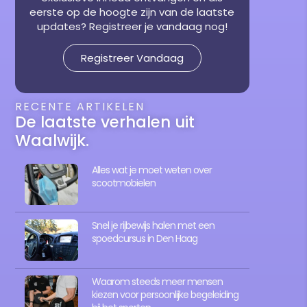
eerste op de hoogte zijn van de laatste
updates? Registreer je vandaag nog!
Registreer Vandaag
RECENTE ARTIKELEN
De laatste verhalen uit
Waalwijk.
Alles wat je moet weten over
scootmobielen
Snel je rijbewijs halen met een
spoedcursus in Den Haag
Waarom steeds meer mensen
kiezen voor persoonlijke begeleiding