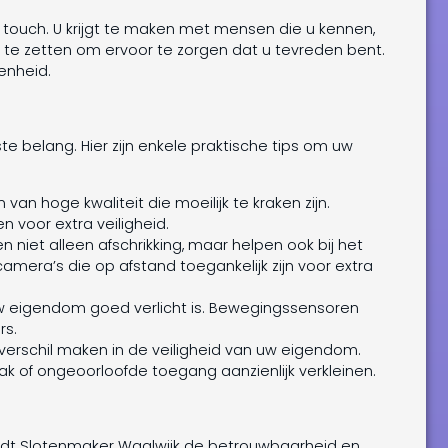
 touch. U krijgt te maken met mensen die u kennen,
a te zetten om ervoor te zorgen dat u tevreden bent.
denheid.
te belang. Hier zijn enkele praktische tips om uw
n van hoge kwaliteit die moeilijk te kraken zijn.
n voor extra veiligheid.
n niet alleen afschrikking, maar helpen ook bij het
amera’s die op afstand toegankelijk zijn voor extra
uw eigendom goed verlicht is. Bewegingssensoren
rs.
erschil maken in de veiligheid van uw eigendom.
ak of ongeoorloofde toegang aanzienlijk verkleinen.
biedt Slotenmaker Waalwijk de betrouwbaarheid en