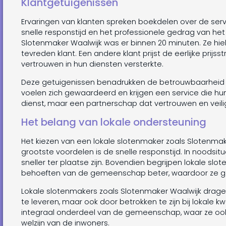
Klantgetuigenissen
Ervaringen van klanten spreken boekdelen over de ser
snelle responstijd en het professionele gedrag van he
Slotenmaker Waalwijk was er binnen 20 minuten. Ze hielp
tevreden klant. Een andere klant prijst de eerlijke prijss
vertrouwen in hun diensten versterkte.
Deze getuigenissen benadrukken de betrouwbaarheid e
voelen zich gewaardeerd en krijgen een service die hun 
dienst, maar een partnerschap dat vertrouwen en veili
Het belang van lokale ondersteuning
Het kiezen van een lokale slotenmaker zoals Slotenma
grootste voordelen is de snelle responstijd. In noodsitua
sneller ter plaatse zijn. Bovendien begrijpen lokale sl
behoeften van de gemeenschap beter, waardoor ze ge
Lokale slotenmakers zoals Slotenmaker Waalwijk drage
te leveren, maar ook door betrokken te zijn bij lokale
integraal onderdeel van de gemeenschap, waar ze ook 
welzijn van de inwoners.