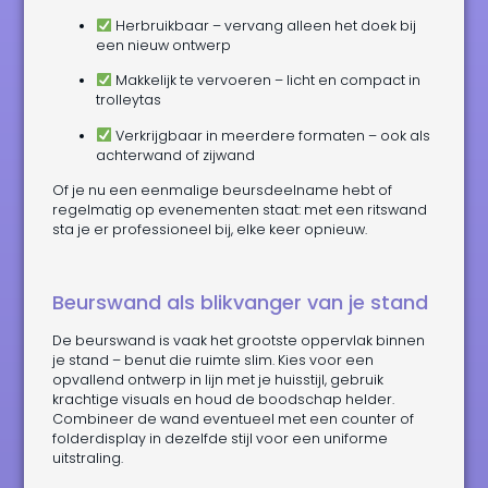
Herbruikbaar – vervang alleen het doek bij
een nieuw ontwerp
Makkelijk te vervoeren – licht en compact in
trolleytas
Verkrijgbaar in meerdere formaten – ook als
achterwand of zijwand
Of je nu een eenmalige beursdeelname hebt of
regelmatig op evenementen staat: met een ritswand
sta je er professioneel bij, elke keer opnieuw.
Beurswand als blikvanger van je stand
De beurswand is vaak het grootste oppervlak binnen
je stand – benut die ruimte slim. Kies voor een
opvallend ontwerp in lijn met je huisstijl, gebruik
krachtige visuals en houd de boodschap helder.
Combineer de wand eventueel met een counter of
folderdisplay in dezelfde stijl voor een uniforme
uitstraling.