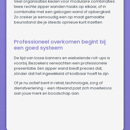
Veel organisaties kiezen voor modulaire combinaties:
twee rechte zipper wanden haaks op elkaar, of in
combinatie met een gebogen wand of opbergkast.
Zo creëer je eenvoudig een op maat gemaakte
beursstand die je steeds opnieuw kunt inzetten.
Professioneel overkomen begint bij
een goed systeem
De tijd van losse banners en wiebelende roll-ups is
voorbij. Bezoekers verwachten een professionele
presentatie. Een zipper wand biedt precies dat,
zónder dat het ingewikkeld of kostbaar hoeft te zijn.
Of je nu actief bent in retail, technologie, zorg of
dienstverlening – een ritswand past zich moeiteloos
aan jouw merk en boodschap aan.