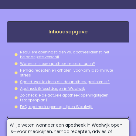
Inhoudsopgave
Reguliere openingstijden vs. apotheekdienst: het
belangrijkste verschil
Wanneer is een apotheek meestal open?
Herhaalrecepten en afhalen: voorkom last-minute
stress
Spoed: wat te doen als de apotheek gesloten is?
Apotheek & feestdagen in Waalwijk
Zo check je de actuele apotheek openingstijden
(stappenplan)
FAQ: apotheek openingstijden Waalwijk
Wil je weten wanneer een
apotheek
in
Waalwijk
open
is—voor medicijnen, herhaalrecepten, advies of