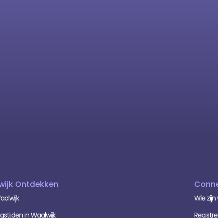
wijk Ontdekken
Conne
aalwijk
Wie zijn 
stijden in Waalwijk
Registre