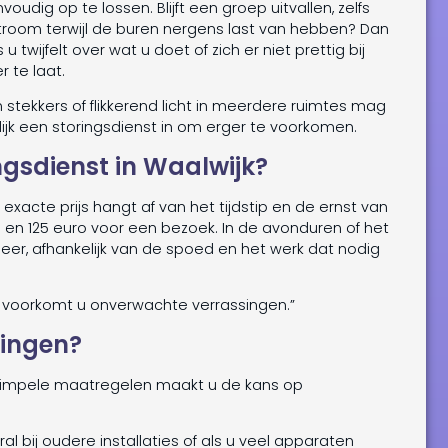
udig op te lossen. Blijft een groep uitvallen, zelfs
 stroom terwijl de buren nergens last van hebben? Dan
u twijfelt over wat u doet of zich er niet prettig bij
r te laat.
n stekkers of flikkerend licht in meerdere ruimtes mag
ijk een storingsdienst in om erger te voorkomen.
ngsdienst in Waalwijk?
 exacte prijs hangt af van het tijdstip en de ernst van
 en 125 euro voor een bezoek. In de avonduren of het
er, afhankelijk van de spoed en het werk dat nodig
Zo voorkomt u onverwachte verrassingen.”
ringen?
 simpele maatregelen maakt u de kans op
l bij oudere installaties of als u veel apparaten