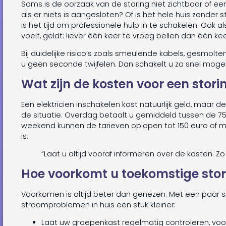
Soms is de oorzaak van de storing niet zichtbaar of eenvo
als er niets is aangesloten? Of is het hele huis zonder
is het tijd om professionele hulp in te schakelen. Ook als 
voelt, geldt: liever één keer te vroeg bellen dan één kee
Bij duidelijke risico’s zoals smeulende kabels, gesmolte
u geen seconde twijfelen. Dan schakelt u zo snel mogel
Wat zijn de kosten voor een stori
Een elektricien inschakelen kost natuurlijk geld, maar de
de situatie. Overdag betaalt u gemiddeld tussen de 75
weekend kunnen de tarieven oplopen tot 150 euro of me
is.
“Laat u altijd vooraf informeren over de kosten. 
Hoe voorkomt u toekomstige sto
Voorkomen is altijd beter dan genezen. Met een paar
stroomproblemen in huis een stuk kleiner:
Laat uw groepenkast regelmatig controleren, voora