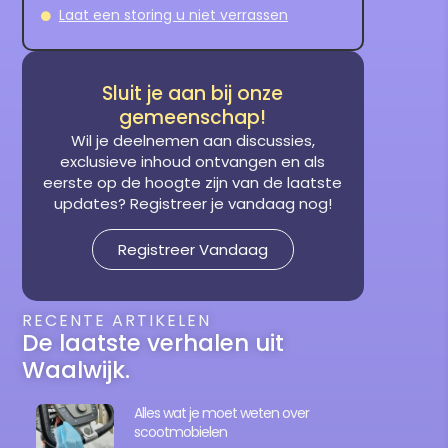
Laat een storing u niet verrassen
Sluit je aan bij onze
gemeenschap!
Wil je deelnemen aan discussies,
exclusieve inhoud ontvangen en als
eerste op de hoogte zijn van de laatste
updates? Registreer je vandaag nog!
Registreer Vandaag
RECENTE ARTIKELEN
De laatste verhalen uit
Waalwijk.
Alles wat je moet weten over
scootmobielen