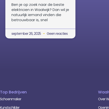
Ben je op zoek naar de beste
elektricien in Waalwijk? Dan wil je
natuurlijk iemand vinden die
betrouwbaar is, snel
september 26, 2025
Geen reacties
Top Bedrijven
Waal
Schoenmaker
Over W
Kunstschilder
Opening