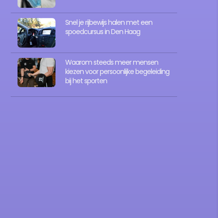
Snel je rijbewijs halen met een
spoedcursus in Den Haag
Waarom steeds meer mensen
kiezen voor persoonlijke begeleiding
bij het sporten