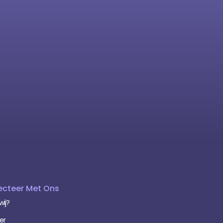
cteer Met Ons
wij?
er