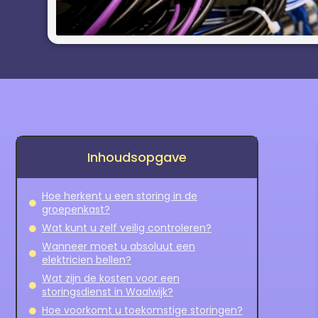
Inhoudsopgave
Hoe herkent u een storing in de
groepenkast?
Wat kunt u zelf veilig controleren?
Wanneer moet u absoluut een
elektricien bellen?
Wat zijn de kosten voor een
storingsdienst in Waalwijk?
Hoe voorkomt u toekomstige storingen?