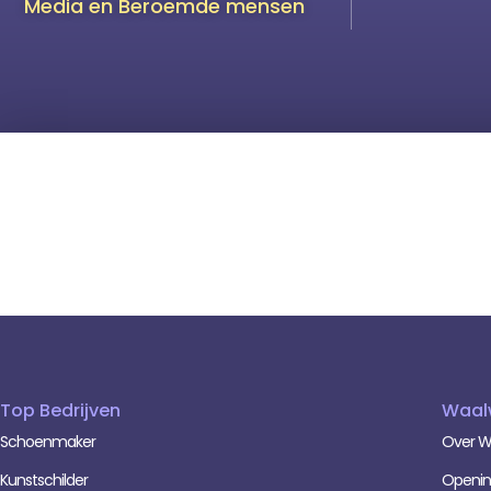
Media en Beroemde mensen
Top Bedrijven
Waal
Schoenmaker
Over W
Kunstschilder
Opening