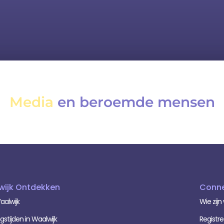
Media
en beroemde mensen
wijk Ontdekken
Conne
aalwijk
Wie zijn 
stijden in Waalwijk
Registre