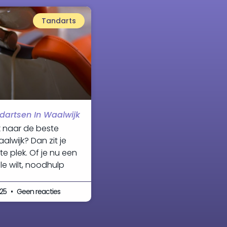
Tandarts
dartsen In Waalwijk
ek naar de beste
alwijk? Dan zit je
ste plek. Of je nu een
le wilt, noodhulp
025
Geen reacties