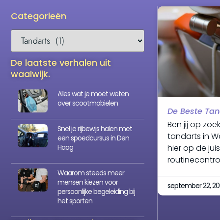
Categorieën
De laatste verhalen uit
waalwijk.
Alles wat je moet weten
over scootmobielen
De Beste Tan
Ben jij op zo
Snel je rijbewijs halen met
tandarts in Wa
een spoedcursus in Den
Haag
hier op de jui
routinecontro
Waarom steeds meer
mensen kiezen voor
september 22, 2
persoonlijke begeleiding bij
het sporten