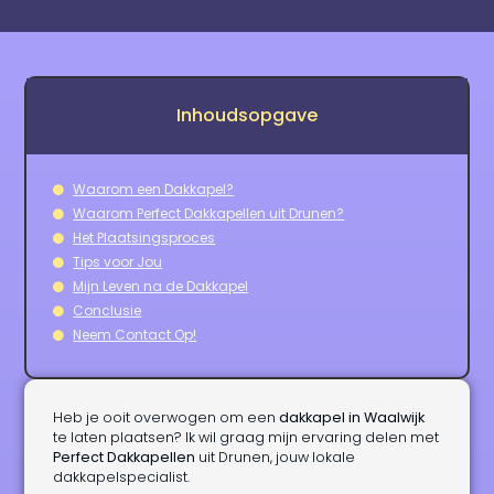
Inhoudsopgave
Waarom een Dakkapel?
Waarom Perfect Dakkapellen uit Drunen?
Het Plaatsingsproces
Tips voor Jou
Mijn Leven na de Dakkapel
Conclusie
Neem Contact Op!
Heb je ooit overwogen om een
dakkapel in Waalwijk
te laten plaatsen? Ik wil graag mijn ervaring delen met
Perfect Dakkapellen
uit Drunen, jouw lokale
dakkapelspecialist.