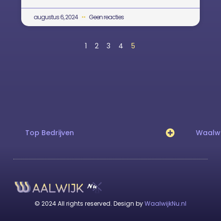
augustus 6, 2024
Geen reacties
1
2
3
4
5
Top Bedrijven
Waalwi
© 2024 All rights reserved. Design by
WaalwijkNu.nl