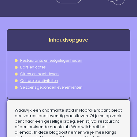
Inhoudsopgave
Restaurants en eetgelegenheden
Bars en cafés
Clubs en nachtleven
Culturele activiteiten
Seizoensgebonden evenementen
Waalwijk, een charmante stad in Noord-Brabant, biedt
een verrassend levendig nachtleven. Of je nu op zoek
bent naar een gezellige kroeg, een stijlvol restaurant
of een bruisende nachtclub, Waalwijk heeft het
allemaal. In deze blogpost nemen we je mee langs