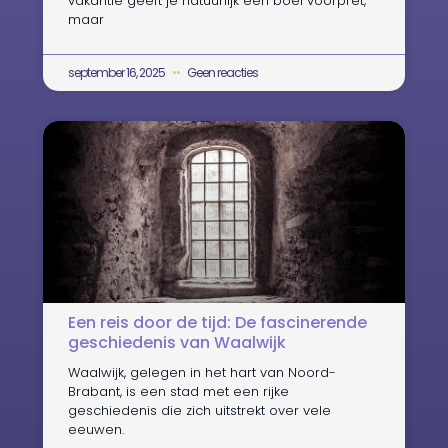
vakantie geeft je natuurlijk een boel voorpret,
maar
september 16, 2025
Geen reacties
Een reis door de tijd: De fascinerende
geschiedenis van Waalwijk
Waalwijk, gelegen in het hart van Noord-
Brabant, is een stad met een rijke
geschiedenis die zich uitstrekt over vele
eeuwen.