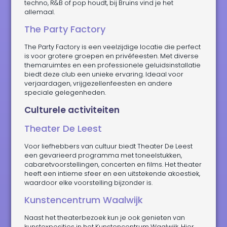
techno, R&B of pop houdt, bij Bruins vind je het
allemaal.
The Party Factory
The Party Factory is een veelzijdige locatie die perfect
is voor grotere groepen en privéfeesten. Met diverse
themaruimtes en een professionele geluidsinstallatie
biedt deze club een unieke ervaring. Ideaal voor
verjaardagen, vrijgezellenfeesten en andere
speciale gelegenheden.
Culturele activiteiten
Theater De Leest
Voor liefhebbers van cultuur biedt Theater De Leest
een gevarieerd programma met toneelstukken,
cabaretvoorstellingen, concerten en films. Het theater
heeft een intieme sfeer en een uitstekende akoestiek,
waardoor elke voorstelling bijzonder is.
Kunstencentrum Waalwijk
Naast het theaterbezoek kun je ook genieten van
kunstexposities in het Kunstencentrum Waalwijk. Hier