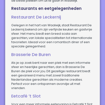
de beste plekken om uit te gaan in Waalwijk.
Restaurants en eetgelegenheden
Restaurant De Leckernij
Gelegen in het hart van Waalwijk, staat Restaurant De
Leckernij bekend om zijn verfijnde keuken en gastvrije
sfeer. Het menu biedt een breed scala aan
gerechten, van lokale specialiteiten tot internationale
favorieten. Ideaal voor een romantisch diner of een
speciale gelegenheid.
Brasserie De Buren
Als je op zoek bent naar een plek met een informele
sfeer en heerlijke gerechten, dan is Brasserie De
Buren de plek voor jou. Dit gezellige restaurant biedt
een gevarieerd menu met zowel traditionele
Nederlandse gerechten als moderne creaties.
Perfect voor een ontspannen avondje uit met
vrienden.
Eetcafé ’t Slot
Voor een meer informele eetervaring is Eetcafé ’t Slot