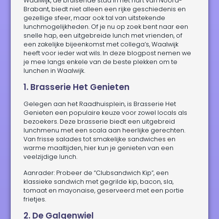
Waalwijk, de bruisende stad in het hart van Noord-
Brabant, biedt niet alleen een rijke geschiedenis en
gezellige sfeer, maar ook tal van uitstekende
lunchmogelijkheden. Of je nu op zoek bent naar een
snelle hap, een uitgebreide lunch met vrienden, of
een zakelijke bijeenkomst met collega’s, Waalwijk
heeft voor ieder wat wils. In deze blogpost nemen we
je mee langs enkele van de beste plekken om te
lunchen in Waalwijk.
1. Brasserie Het Genieten
Gelegen aan het Raadhuisplein, is Brasserie Het
Genieten een populaire keuze voor zowel locals als
bezoekers. Deze brasserie biedt een uitgebreid
lunchmenu met een scala aan heerlijke gerechten.
Van frisse salades tot smakelijke sandwiches en
warme maaltijden, hier kun je genieten van een
veelzijdige lunch.
Aanrader: Probeer de “Clubsandwich Kip”, een
klassieke sandwich met gegrilde kip, bacon, sla,
tomaat en mayonaise, geserveerd met een portie
frietjes.
2. De Galgenwiel