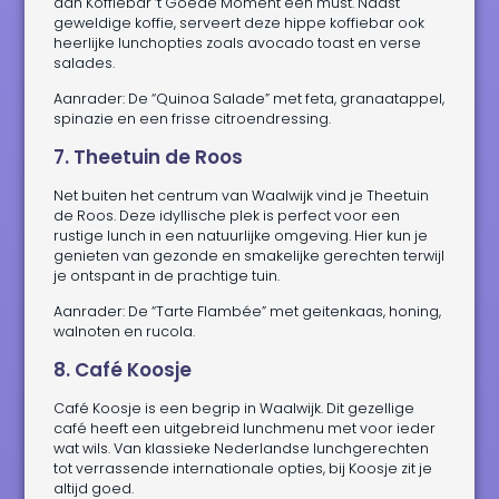
aan Koffiebar ‘t Goede Moment een must. Naast
geweldige koffie, serveert deze hippe koffiebar ook
heerlijke lunchopties zoals avocado toast en verse
salades.
Aanrader: De “Quinoa Salade” met feta, granaatappel,
spinazie en een frisse citroendressing.
7. Theetuin de Roos
Net buiten het centrum van Waalwijk vind je Theetuin
de Roos. Deze idyllische plek is perfect voor een
rustige lunch in een natuurlijke omgeving. Hier kun je
genieten van gezonde en smakelijke gerechten terwijl
je ontspant in de prachtige tuin.
Aanrader: De “Tarte Flambée” met geitenkaas, honing,
walnoten en rucola.
8. Café Koosje
Café Koosje is een begrip in Waalwijk. Dit gezellige
café heeft een uitgebreid lunchmenu met voor ieder
wat wils. Van klassieke Nederlandse lunchgerechten
tot verrassende internationale opties, bij Koosje zit je
altijd goed.