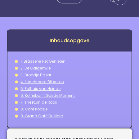
Inhoudsopgave
1. Brasserie Het Genieten
2. De Galgenwiel
3. Broodje Bazar
4. Lunchroom Bij Anton
5. Eethuis van Heinde
6. Koffiebar ‘t Goede Moment
7. Theetuin de Roos
8. Café Koosje
9. Grand Café Du Nord