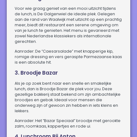
Voor wie graag geniet van een mooi uitzicht tijdens
de lunch, is De Galgenwiel de ideale plek. Gelegen
aan de rand van Waalwijk met uitzicht op een prachtig
meer, biedt dit restaurant een serene omgeving om
van je lunch te genieten. Het menu is gevarieerd met
zowel Nederlandse klassiekers als internationale
gerechten.
Aanrader: De “Caesarsalade” met knapperige kip,
romige dressing en vers geraspte Parmezaanse kaas
is een absolute hit.
3. Broodje Bazar
Als je op zoek bent naar een snelle en smakelijke
lunch, dan is Broodje Bazar de plek voor jou. Deze
gezellige bakkerij staat bekend om zijn ambachtelijke
broodjes en gebak. Ideaal voor mensen die
onderweg zijn of gewoon zin hebben in iets kleins en
lekkers.
Aanrader: Het “Bazar Speciaal” broodje met gerookte
zalm, roomkaas, kappertjes en rode ui.
4. Lunchroom Bij Anton