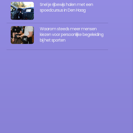
Snel je rijbewijs halen met een
spoedcursus in Den Haag
Waarom steeds meer mensen
kiezen voor persoonlijke begeleiding
bij het sporten