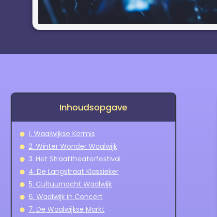
Inhoudsopgave
1. Waalwijkse Kermis
2. Winter Wonder Waalwijk
3. Het Straattheaterfestival
4. De Langstraat Klassieker
5. Cultuurnacht Waalwijk
6. Waalwijk in Concert
7. De Waalwijkse Markt