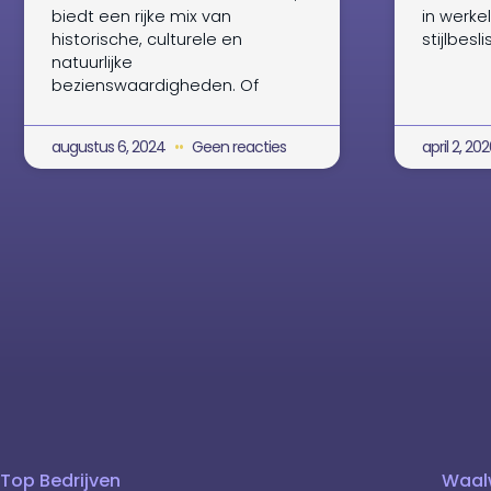
biedt een rijke mix van
in werkel
historische, culturele en
stijlbesl
natuurlijke
bezienswaardigheden. Of
augustus 6, 2024
Geen reacties
april 2, 20
Top Bedrijven
Waal