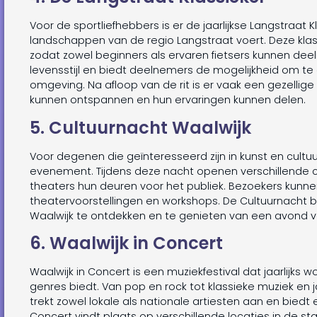
Voor de sportliefhebbers is er de jaarlijkse Langstraat
landschappen van de regio Langstraat voert. Deze klass
zodat zowel beginners als ervaren fietsers kunnen d
levensstijl en biedt deelnemers de mogelijkheid om te
omgeving. Na afloop van de rit is er vaak een gezelli
kunnen ontspannen en hun ervaringen kunnen delen.
5. Cultuurnacht Waalwijk
Voor degenen die geïnteresseerd zijn in kunst en cultuu
evenement. Tijdens deze nacht openen verschillende cu
theaters hun deuren voor het publiek. Bezoekers kunne
theatervoorstellingen en workshops. De Cultuurnacht b
Waalwijk te ontdekken en te genieten van een avond vol 
6. Waalwijk in Concert
Waalwijk in Concert is een muziekfestival dat jaarlijk
genres biedt. Van pop en rock tot klassieke muziek en jaz
trekt zowel lokale als nationale artiesten aan en bied
Concert vindt plaats op verschillende locaties in de st