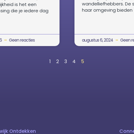
wandelliefhebbers. De 
ijkheid is het een
haar omgeving bieden
issing die je iedere dag
26
Geen reacties
augustus 6, 2024
Geen re
1
2
3
4
5
wijk Ontdekken
Conne