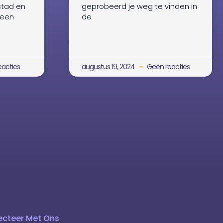
stad en
geprobeerd je weg te vinden in
 een
de
acties
augustus 19, 2024
Geen reacties
cteer Met Ons