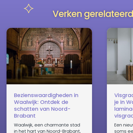
Verken gerelateerd
Bezienswaardigheden in
Visgraa
Waalwijk: Ontdek de
je in W
schatten van Noord-
lamina
Brabant
visgra
Waalwijk, een charmante stad
Een nieuw
in het hart van Noord-Brabant,
soms een