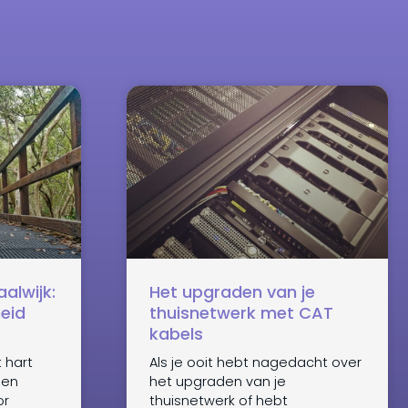
alwijk:
Het upgraden van je
eid
thuisnetwerk met CAT
kabels
 hart
Als je ooit hebt nagedacht over
een
het upgraden van je
or
thuisnetwerk of hebt