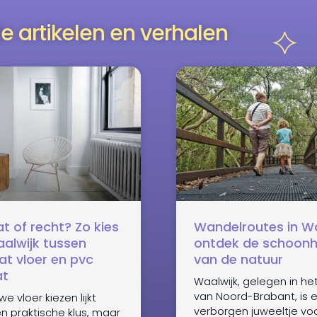
e artikelen en verhalen
t of recht? Zo kies
Wandelroutes in Wa
aalwijk tussen
ontdek de schoonh
at vloer en pvc
van de natuur
at
Waalwijk, gelegen in het
van Noord-Brabant, is 
e vloer kiezen lijkt
verborgen juweeltje vo
 praktische klus, maar