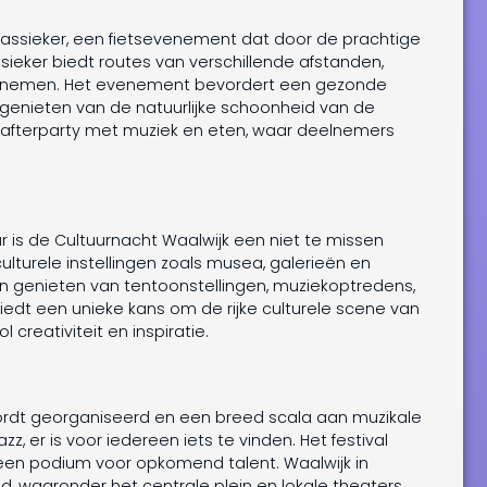
 Klassieker, een fietsevenement dat door de prachtige
ieker biedt routes van verschillende afstanden,
eelnemen. Het evenement bevordert een gezonde
 genieten van de natuurlijke schoonheid van de
ge afterparty met muziek en eten, waar deelnemers
r is de Cultuurnacht Waalwijk een niet te missen
lturele instellingen zoals musea, galerieën en
n genieten van tentoonstellingen, muziekoptredens,
iedt een unieke kans om de rijke culturele scene van
creativiteit en inspiratie.
s wordt georganiseerd en een breed scala aan muzikale
z, er is voor iedereen iets te vinden. Het festival
t een podium voor opkomend talent. Waalwijk in
ad, waaronder het centrale plein en lokale theaters.