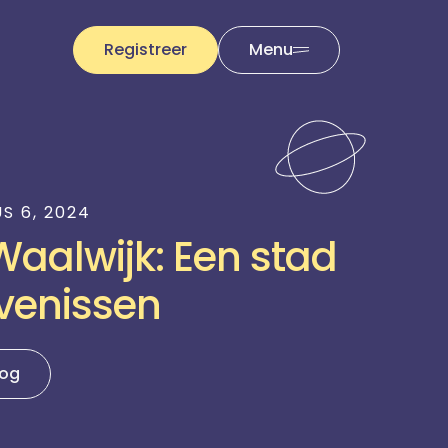
Registreer
Menu
S 6, 2024
aalwijk: Een stad
evenissen
log