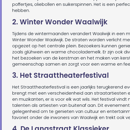
poffertjes, oliebollen en suikerspinnen. Het is een pe
hebben.
2. Winter Wonder Waalwijk
Tijdens de wintermaanden verandert Waalwijk in een
Winter Wonder Waalwijk. De straten worden verlicht met
opgezet op het centrale plein. Bezoekers kunnen gen
zoals glühwein en warme chocolademelk. Er zijn ook div
het bezoeken van de kerstman en het maken van kerst
gemeenschap samen en zorgt voor een warme en feest
3. Het Straattheaterfestival
Het Straattheaterfestival is een jaarlijks terugkerend 
brengt met een verscheidenheid aan straatartiesten 
en muzikanten, er is voor elk wat wils. Het festival vindt
talenten als artiesten van buitenaf aan. Dit evenement
gelegenheid om te genieten van cultuur en entertainmen
favoriet onder de inwoners van Waalwijk en trekt ook ve
4. De Langstraat Klassieker