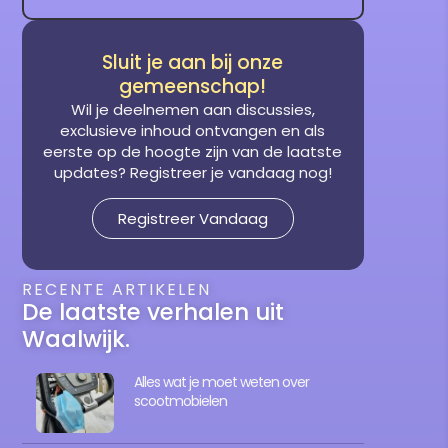
Sluit je aan bij onze
gemeenschap!
Wil je deelnemen aan discussies,
exclusieve inhoud ontvangen en als
eerste op de hoogte zijn van de laatste
updates? Registreer je vandaag nog!
Registreer Vandaag
RECENTE ARTIKELEN
De laatste verhalen uit
Waalwijk.
Alles wat je moet weten over
scootmobielen