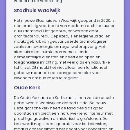
voor of na de voorstelling.
Stadhuis Waalwijk
Het nieuwe Stadhuis van Waalwijk, geopend in 2020, is
een prachtig voorbeeld van moderne architectuur en
duurzaamheid. Het gebouw, ontworpen door
architectenbureau Cepezed, is energieneutraal en
maakt gebruik van geavanceerde technologieën
zoals zonne-energie en regenwateropvang. Het
stadhuis biedt ruimte aan verschillende
gemeentelijke diensten en heeft een open en
toegankelijke inrichting, met veel glas en natuurlijke
lichtinval. Dit maakt het niet alleen een functioneel
gebouw, maar ook een aangename plek voor
inwoners om hun zaken te regelen.
Oude Kerk
De Oude Kerk aan de Kerkstraat is een van de oudste
gebouwen in Waalwijk en dateert uit de 15e eeuw.
Deze gotische kerk heeft de tand des tijds goed
doorstaan en biedt een indrukwekkend interieur met
prachtige gewelven en historische grafstenen. De
kerk wordt nog steeds gebruikt voor kerkdiensten,
maar is ook regelmatig het decor voor concerten en