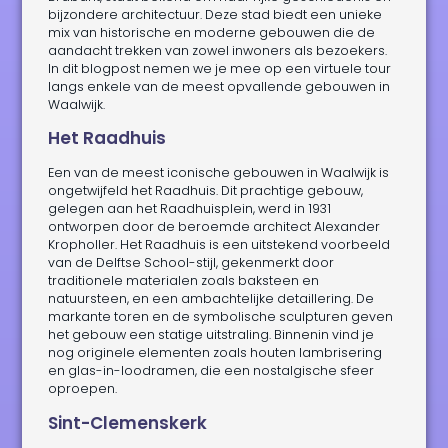
bijzondere architectuur. Deze stad biedt een unieke
mix van historische en moderne gebouwen die de
aandacht trekken van zowel inwoners als bezoekers.
In dit blogpost nemen we je mee op een virtuele tour
langs enkele van de meest opvallende gebouwen in
Waalwijk.
Het Raadhuis
Een van de meest iconische gebouwen in Waalwijk is
ongetwijfeld het Raadhuis. Dit prachtige gebouw,
gelegen aan het Raadhuisplein, werd in 1931
ontworpen door de beroemde architect Alexander
Kropholler. Het Raadhuis is een uitstekend voorbeeld
van de Delftse School-stijl, gekenmerkt door
traditionele materialen zoals baksteen en
natuursteen, en een ambachtelijke detaillering. De
markante toren en de symbolische sculpturen geven
het gebouw een statige uitstraling. Binnenin vind je
nog originele elementen zoals houten lambrisering
en glas-in-loodramen, die een nostalgische sfeer
oproepen.
Sint-Clemenskerk