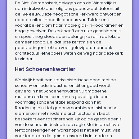
De Sint-Clemenskerk, gelegen aan de Winterdijk, is
een indrukwekkend religieus gebouw dat dateert uit
de 19e eeuw. Deze neogotische kerk werd ontworpen
door architect Hendrik Jacobus van Tulder en is
vooral bekend om haar mooie glas-in-loodramen en
hoge gewelven. De kerk heeft een rijke geschiedenis
en speelt nog steeds een belangrijke rol in de lokale
gemeenschap. De jaarlijkse kerstmis en de
paasvieringen trekken veel gelovigen, maar ook
architectuurliefhebbers weten de weg naar deze kerk
te vinden.
Het Schoenenkwartier
Waalwijk heeft een sterke historische band met de
schoen- en lederindustrie, en dit erfgoed wordt
gevierd in het Schoenenkwartier. Dit moderne
museum en kenniscentrum is gevestigd in een
voormalig schoenenfabriekspand aan het
Raadhuisplein. Het gebouw combineert historische
elementen met moderne architectuur en biedt
bezoekers een fascinerende kijk op de geschiedenis
van de schoenindustrie in de regio. Met interactieve
tentoonstellingen en workshops is het een must-visit
voor iedereen die geïnteresseerd is in mode en