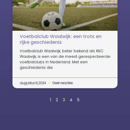
Voetbalclub Waalwijk: een trots en
rijke geschiedenis
Voetbalclub Waalwijk, beter bekend als RKC
Waalwijk, is een van de meest gerespecteerde
voetbalclubs in Nederland. Met een
geschiedenis die
augustus 6, 2024
Geen reacties
1
2
3
4
5