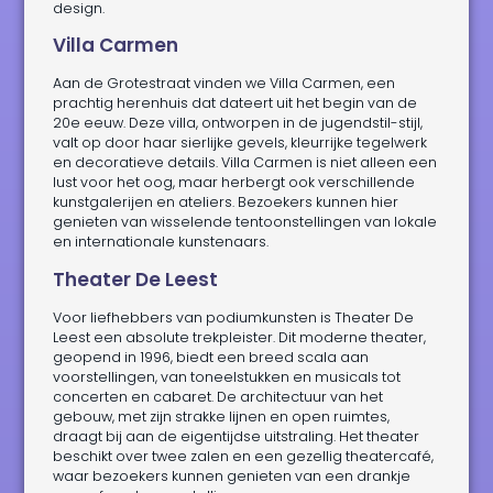
design.
Villa Carmen
Aan de Grotestraat vinden we Villa Carmen, een
prachtig herenhuis dat dateert uit het begin van de
20e eeuw. Deze villa, ontworpen in de jugendstil-stijl,
valt op door haar sierlijke gevels, kleurrijke tegelwerk
en decoratieve details. Villa Carmen is niet alleen een
lust voor het oog, maar herbergt ook verschillende
kunstgalerijen en ateliers. Bezoekers kunnen hier
genieten van wisselende tentoonstellingen van lokale
en internationale kunstenaars.
Theater De Leest
Voor liefhebbers van podiumkunsten is Theater De
Leest een absolute trekpleister. Dit moderne theater,
geopend in 1996, biedt een breed scala aan
voorstellingen, van toneelstukken en musicals tot
concerten en cabaret. De architectuur van het
gebouw, met zijn strakke lijnen en open ruimtes,
draagt bij aan de eigentijdse uitstraling. Het theater
beschikt over twee zalen en een gezellig theatercafé,
waar bezoekers kunnen genieten van een drankje