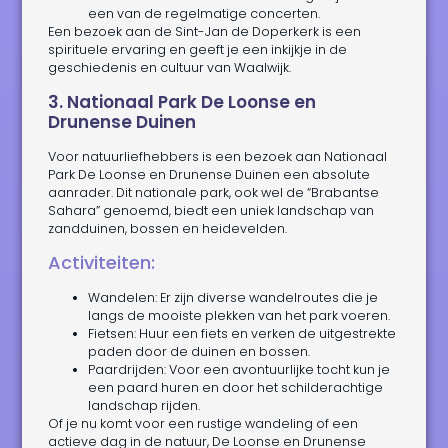
een van de regelmatige concerten.
Een bezoek aan de Sint-Jan de Doperkerk is een
spirituele ervaring en geeft je een inkijkje in de
geschiedenis en cultuur van Waalwijk.
3. Nationaal Park De Loonse en
Drunense Duinen
Voor natuurliefhebbers is een bezoek aan Nationaal
Park De Loonse en Drunense Duinen een absolute
aanrader. Dit nationale park, ook wel de “Brabantse
Sahara” genoemd, biedt een uniek landschap van
zandduinen, bossen en heidevelden.
Activiteiten:
Wandelen: Er zijn diverse wandelroutes die je
langs de mooiste plekken van het park voeren.
Fietsen: Huur een fiets en verken de uitgestrekte
paden door de duinen en bossen.
Paardrijden: Voor een avontuurlijke tocht kun je
een paard huren en door het schilderachtige
landschap rijden.
Of je nu komt voor een rustige wandeling of een
actieve dag in de natuur, De Loonse en Drunense