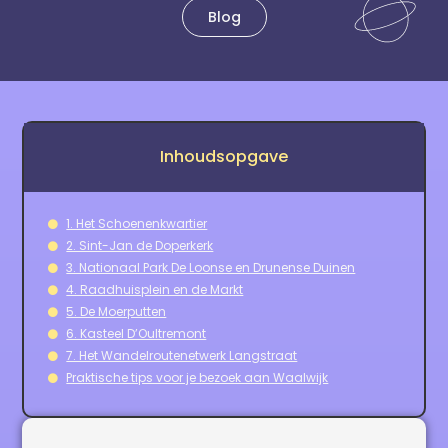
Blog
Inhoudsopgave
1. Het Schoenenkwartier
2. Sint-Jan de Doperkerk
3. Nationaal Park De Loonse en Drunense Duinen
4. Raadhuisplein en de Markt
5. De Moerputten
6. Kasteel D’Oultremont
7. Het Wandelroutenetwerk Langstraat
Praktische tips voor je bezoek aan Waalwijk