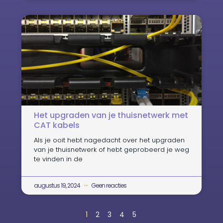
Het upgraden van je thuisnetwerk met
CAT kabels
Als je ooit hebt nagedacht over het upgraden
van je thuisnetwerk of hebt geprobeerd je weg
te vinden in de
augustus 19, 2024
Geen reacties
1
2
3
4
5