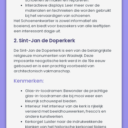
schoenen te maken en repareren.
Interactieve displays: Leer meer over de
materialen en technieken die worden gebruikt
bij het vervaardigen van schoenen.
Het Schoenenkwartier is zowel informatief als
boeiend, en biedt voor bezoekers van alle leeftijden
een interessant dagje uit.
2. Sint-Jan de Doperkerk
De Sint-Jan de Doperkerk is een van de belangrijkste
religieuze monumenten van Waalwijk. Deze
imposante neogotische kerk werd in de 19e eeuw
gebouwd en is een prachtig voorbeeld van
architectonisch vakmanschap.
Kenmerken:
Glas-in-loodramen: Bewonder de prachtige
glas-in-loodramen die bij mooi weer een
kleurrijk schouwspel bieden.
Interieur: Het interieur van de kerk is rijkelijk
versierd met beeldhouwwerken, fresco’s en
andere kunstwerken.
Kerkorgel: Luister naar de indrukwekkende
klanken van het historische kerkorgel tijdens