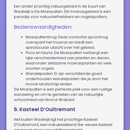
Een ander prachtig natuurgebied in de buurt van
Waalwijk is De Moerputten. Dit moerasgebied is een
paradijs voor natuurliefhebbers en vogelspotters.
Bezienswaardigheden:
Moerputtenbrug: Deze iconische spoorbrug
overspant het moeras en biedt een
spectaculair uitzicht over het gebied.
Flora en fauna: De Moerputten herbergt een
rijke verscheidenheid aan planten en dieren,
waaronder zeldzame moerasplanten en vele
soorten vogels.
Wandelpaden: Er zijn verschillende goed
onderhouden wandelpaden die je door het
mooie landschap leiden.
De Moerputten is een perfecte plek voor een rustige
wandeling en om te genieten van de natuurlijke
schoonheid van Noord-Brabant.
6. Kasteel D’Oultremont
Net buiten Waalwijk ligt het prachtige Kasteel
D’Oultremont, een indrukwekkend 19e-eeuws kasteel
omgeven door een schitterend park.